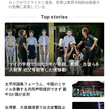
ロシアがウクライナに侵攻、世界は東西冷戦終結後最大
の危機に直面している。
Top stories
タイの学校で10代少年が発砲、教師・生徒ら6
人殺害 祖父母殺害した後移動
太平洋諸島フォーラム、中国のミサ
イル非難する共同声明採択できず 親
中2か国が反対
台湾軍、大規模演習で台北攻撃阻止