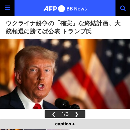
ウクライナ紛争の「確実」な終結計画、大
統領選に勝てば公表 トランプ氏
❮
1/3
❯
caption +