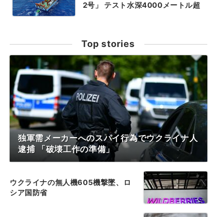
2号」 テスト水深4000メートル超
Top stories
独軍需メーカーへのスパイ行為でウクライナ人
逮捕 「破壊工作の準備」
ウクライナの無人機605機撃墜、ロ
シア国防省