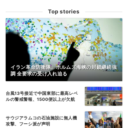
Top stories
イラン革命防衛隊、ホルムズ海峡の封鎖継続強
調 全要求の受け入れ迫る
台風13号接近で中国東部に最高レベ
ルの警戒警報、1500便以上が欠航
サウジアラムコの石油施設に無人機
攻撃、フーシ派が声明