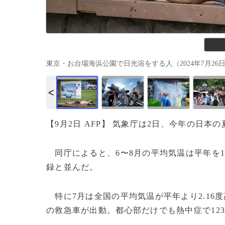
東京・お台場海浜公園で日光浴をする人（2024年7月26日撮影）。(c
【9月2日 AFP】 気象庁は2日、今年の日
同庁によると、6〜8月の平均気温は平年を1.
録と並んだ。
特に7月は全国の平均気温が平年より2.16
の救急車が出動。都心部だけでも熱中症で123人