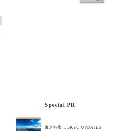
>
Special PR
東京特集:TOKYO UPDATES