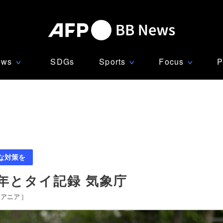
ews
SDGs
Sports
Focus
P
∨
∨
∨
な対策を
昨年とタイ記録 気象庁
セアニア
]