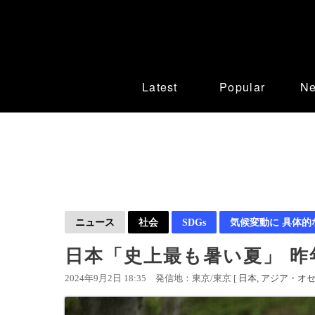
Latest
Popular
N
ニュース
社会
SDGs
気候変動に 具体的
日本「史上最も暑い夏」 
2024年9月2日 18:35
発信地：東京/東京 [
日本
アジア・オ