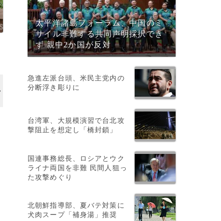
太平洋諸島フォーラム、中国のミ
サイル非難する共同声明採択でき
ず 親中2か国が反対
急進左派台頭、米民主党内の
分断浮き彫りに
台湾軍、大規模演習で台北攻
撃阻止を想定し「橋封鎖」
国連事務総長、ロシアとウク
ライナ両国を非難 民間人狙っ
た攻撃めぐり
北朝鮮指導部、夏バテ対策に
犬肉スープ「補身湯」推奨