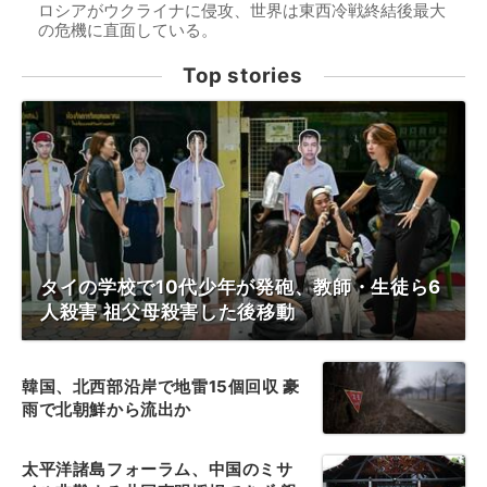
ロシアがウクライナに侵攻、世界は東西冷戦終結後最大
の危機に直面している。
Top stories
タイの学校で10代少年が発砲、教師・生徒ら6
人殺害 祖父母殺害した後移動
韓国、北西部沿岸で地雷15個回収 豪
雨で北朝鮮から流出か
太平洋諸島フォーラム、中国のミサ