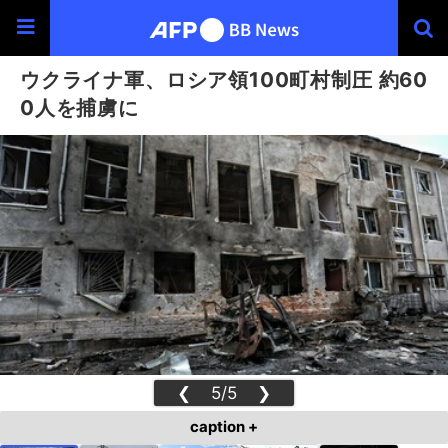
ウクライナ軍、ロシア領100町村制圧 約60
0人を捕虜に
❮
5/5
❯
caption +