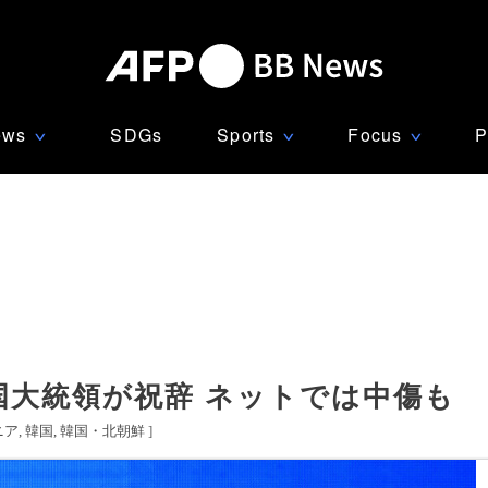
ews
SDGs
Sports
Focus
P
∨
∨
∨
国大統領が祝辞 ネットでは中傷も
ニア
韓国
韓国・北朝鮮
]