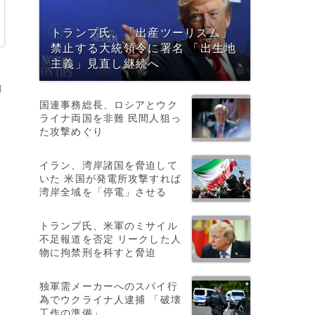
トランプ氏、「出産ツーリズム」
禁止する大統領令に署名 「出生地
主義」見直し継続へ
M
国連事務総長、ロシアとウク
ライナ両国を非難 民間人狙っ
た攻撃めぐり
イラン、湾岸諸国を脅迫して
いた 米国が発電所攻撃すれば
湾岸全域を「停電」させる
トランプ氏、米軍のミサイル
不足報道を否定 リークした人
物に拘禁刑を科すと脅迫
独軍需メーカーへのスパイ行
為でウクライナ人逮捕 「破壊
工作の準備」