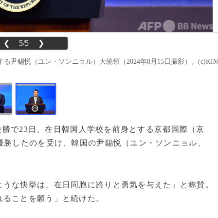
❮
5/5
❯
尹錫悦（ユン・ソンニョル）大統領（2024年8月15日撮影）。(c)KI
の決勝で23日、在日韓国人学校を前身とする京都国際（京
優勝したのを受け、韓国の尹錫悦（ユン・ソンニョル、
うな快挙は、在日同胞に誇りと勇気を与えた」と称賛。
れることを願う」と続けた。