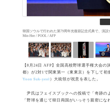
韓国ソウルで行われた第79周年光復節記念式典で、演説する
Min-Hee / POOL / AFP
【8月24日 AFP】全国高校野球選手権大会
都）が2対1で関東第一（東東京）を下して初
）大統領が祝意を表した。
Yoon Suk-yeol
尹氏はフェイスブックへの投稿で「奇跡のよ
「野球を通じて韓日両国がいっそう親密にな