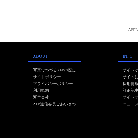
AFP
ABOUT
INFO
写真でつづるAFPの歴史
サイト
サイトポリシー
サイト
プライバシーポリシー
採用情
利用規約
訂正記
運営会社
サイト
AFP通信会長ごあいさつ
ニュー