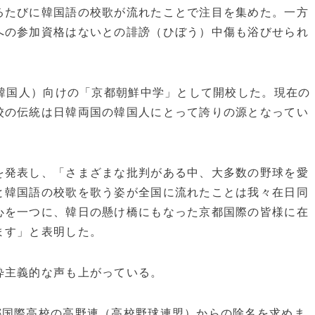
たびに韓国語の校歌が流れたことで注目を集めた。一方
への参加資格はないとの誹謗（ひぼう）中傷も浴びせられ
日韓国人）向けの「京都朝鮮中学」として開校した。現在の
校の伝統は日韓両国の韓国人にとって誇りの源となってい
発表し、「さまざまな批判がある中、大多数の野球を愛
と韓国語の校歌を歌う姿が全国に流れたことは我々在日同
心を一つに、韓日の懸け橋にもなった京都国際の皆様に在
ます」と表明した。
粋主義的な声も上がっている。
国際高校の高野連（高校野球連盟）からの除名を求めま