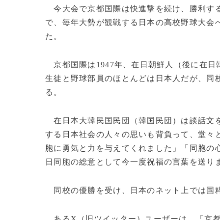
今大会で京都国際は快進撃を続け、勝利する
で、毎年大勢が観戦する日本の高校野球大会
た。
京都国際は1947年、在日朝鮮人（後に在
生徒と野球部員のほとんどは日本人だが、同
る。
在日本大韓民国民団（韓国民団）は談話文を
する日本社会の人々の思いも背負って、堂々
胞に勇気と力を与えてくれました」「同胞の
日同胞の総意として今一度祝福の言葉を送り
同校の優勝を受け、日本のネット上では国
あるX（旧ツイッター）ユーザーは、「京都