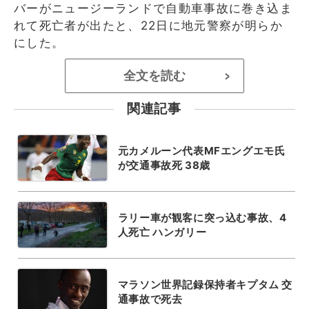
バーがニュージーランドで自動車事故に巻き込ま
れて死亡者が出たと、22日に地元警察が明らか
にした。
全文を読む
>
関連記事
元カメルーン代表MFエングエモ氏
が交通事故死 38歳
ラリー車が観客に突っ込む事故、4
人死亡 ハンガリー
マラソン世界記録保持者キプタム 交
通事故で死去