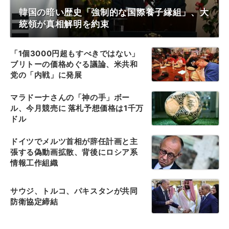
韓国の暗い歴史「強制的な国際養子縁組」、大
統領が真相解明を約束
「1個3000円超もすべきではない」
ブリトーの価格めぐる議論、米共和
党の「内戦」に発展
マラドーナさんの「神の手」ボー
ル、今月競売に 落札予想価格は1千万
ドル
ドイツでメルツ首相が辞任計画と主
張する偽動画拡散、背後にロシア系
情報工作組織
サウジ、トルコ、パキスタンが共同
防衛協定締結