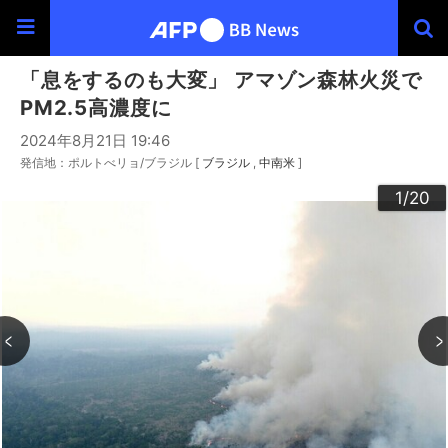
「息をするのも大変」 アマゾン森林火災で
PM2.5高濃度に
2024年8月21日 19:46
発信地：ポルトべリョ/ブラジル [
ブラジル
中南米
]
20
10
13
14
16
19
12
15
17
18
11
3
4
6
9
2
5
7
8
1
/20
/20
/20
/20
/20
/20
/20
/20
/20
/20
/20
/20
/20
/20
/20
/20
/20
/20
/20
/20