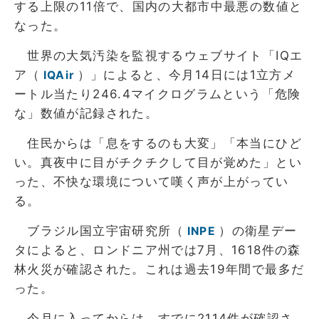
する上限の11倍で、国内の大都市中最悪の数値と
なった。
世界の大気汚染を監視するウェブサイト「IQエ
ア（
）」によると、今月14日には1立方メ
IQAir
ートル当たり246.4マイクログラムという「危険
な」数値が記録された。
住民からは「息をするのも大変」「本当にひど
い。真夜中に目がチクチクして目が覚めた」とい
った、不快な環境について嘆く声が上がってい
る。
ブラジル国立宇宙研究所（
）の衛星デー
INPE
タによると、ロンドニア州では7月、1618件の森
林火災が確認された。これは過去19年間で最多だ
った。
今月に入ってからは、すでに2114件が確認さ