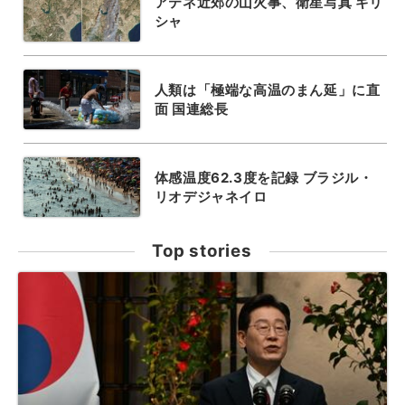
アテネ近郊の山火事、衛星写真 ギリ
シャ
人類は「極端な高温のまん延」に直
面 国連総長
体感温度62.3度を記録 ブラジル・
リオデジャネイロ
Top stories