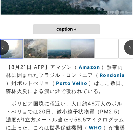
caption +
【8月21日 AFP】アマゾン（
）熱帯雨
Amazon
林に囲まれたブラジル・ロンドニア（
Rondonia
）州ポルトべリョ（
）はここ数日、
Porto Velho
森林火災による濃い煙で覆われている。
ボリビア国境に程近い、人口約46万人のポル
トべリョでは20日、微小粒子状物質（PM2.5）
濃度が1立方メートル当たり56.5マイクログラム
に上った。これは世界保健機関（
）が推奨
WHO