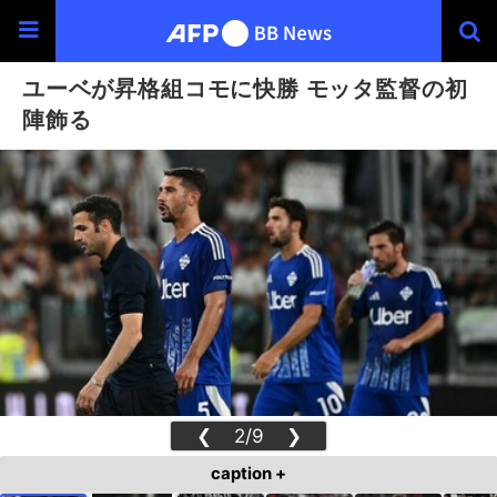
ユーベが昇格組コモに快勝 モッタ監督の初
陣飾る
❮
2/9
❯
caption +