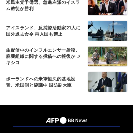
米民主党予備選、急進左派のイスラ
ム教徒が勝利
アイスランド、反捕鯨活動家21人に
国外退去命令 再入国も禁止
生配信中のインフルエンサー射殺、
麻薬組織に関する投稿への報復か メ
キシコ
ポーランドへの米軍恒久的基地設
置、米国側と協議中 国防副大臣