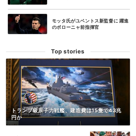
モッタ氏がユベントス新監督に 躍進
のボローニャ前指揮官
Top stories
トランプ級原子力戦艦、建造費は15隻で43兆
円か