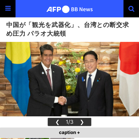
中国が「観光を武器化」、台湾との断交求
め圧力 パラオ大統領
❮
1/3
❯
caption +