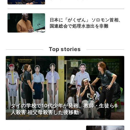
日本に「がくぜん」 ソロモン首相、
国連総会で処理水放出を非難
Top stories
タイの学校で10代少年が発砲、教師・生徒ら6
人殺害 祖父母殺害した後移動