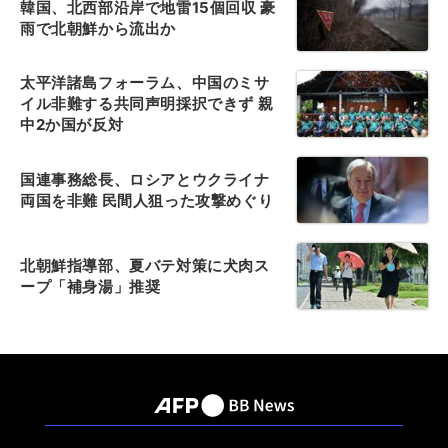
韓国、北西部沿岸で地雷15個回収 豪
雨で北朝鮮から流出か
太平洋諸島フォーラム、中国のミサ
イル非難する共同声明採択できず 親
中2か国が反対
国連事務総長、ロシアとウクライナ
両国を非難 民間人狙った攻撃めぐり
北朝鮮指導部、夏バテ対策に犬肉ス
ープ「補身湯」推奨