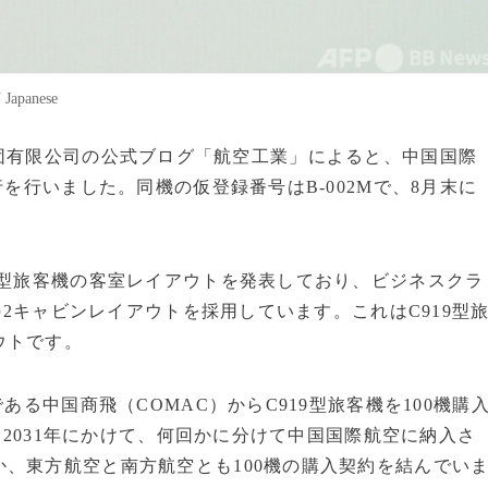
panese
空工業集団有限公司の公式ブログ「航空工業」によると、中国国際
行を行いました。同機の仮登録番号はB-002Mで、8月末に
9型旅客機の客室レイアウトを発表しており、ビジネスクラ
席の2キャビンレイアウトを採用しています。これはC919型
ウトです。
ある中国商飛（COMAC）からC919型旅客機を100機購
から2031年にかけて、何回かに分けて中国国際航空に納入さ
、東方航空と南方航空とも100機の購入契約を結んでい