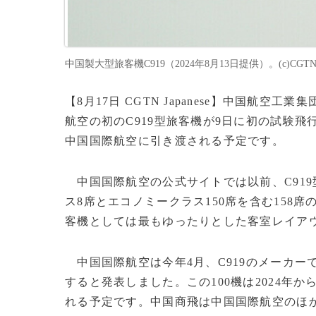
中国製大型旅客機C919（2024年8月13日提供）。(c)CGTN Ja
【8月17日 CGTN Japanese】中国航
航空の初のC919型旅客機が9日に初の試験飛
中国国際航空に引き渡される予定です。
中国国際航空の公式サイトでは以前、C91
ス8席とエコノミークラス150席を含む158
客機としては最もゆったりとした客室レイア
中国国際航空は今年4月、C919のメーカーで
すると発表しました。この100機は2024年
れる予定です。中国商飛は中国国際航空のほか