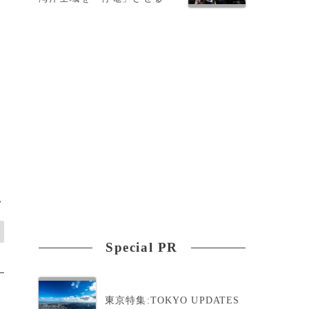
よ
>
Special PR
東京特集:TOKYO UPDATES