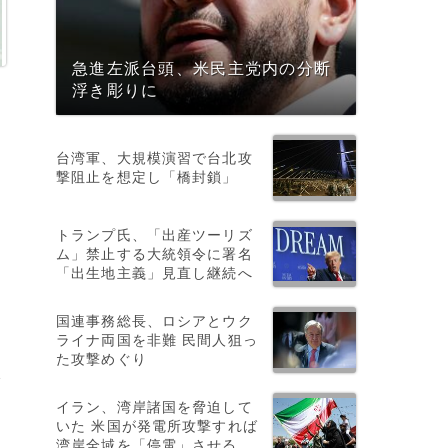
急進左派台頭、米民主党内の分断
浮き彫りに
台湾軍、大規模演習で台北攻
撃阻止を想定し「橋封鎖」
トランプ氏、「出産ツーリズ
ム」禁止する大統領令に署名
「出生地主義」見直し継続へ
旅
国連事務総長、ロシアとウク
ライナ両国を非難 民間人狙っ
た攻撃めぐり
入
イラン、湾岸諸国を脅迫して
いた 米国が発電所攻撃すれば
ま
湾岸全域を「停電」させる