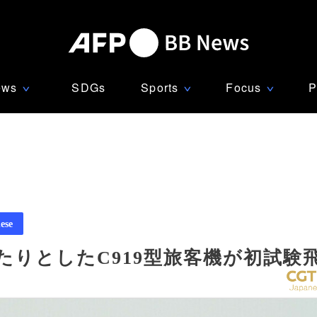
ews
SDGs
Sports
Focus
P
∨
∨
∨
ese
たりとしたC919型旅客機が初試験