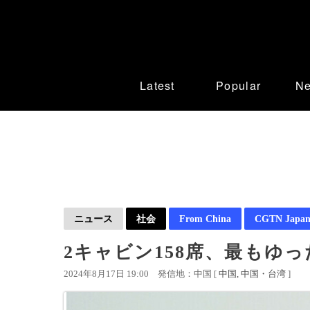
Latest
Popular
N
ニュース
社会
From China
CGTN Japan
2キャビン158席、最もゆっ
2024年8月17日 19:00
発信地：中国 [
中国
中国・台湾
]