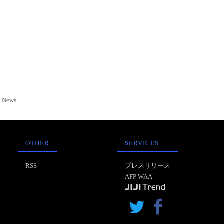
News
OTHER
SERVICES
RSS
プレスリリース
AFP WAA