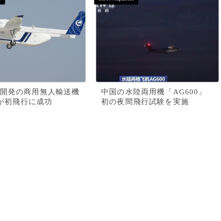
開発の商用無人輸送機
中国の水陸両用機「AG600」
00が初飛行に成功
初の夜間飛行試験を実施