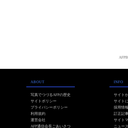
AFP
ABOUT
INFO
写真でつづるAFPの歴史
サイト
サイトポリシー
サイト
プライバシーポリシー
採用情
利用規約
訂正記
運営会社
サイト
AFP通信会長ごあいさつ
ニュー