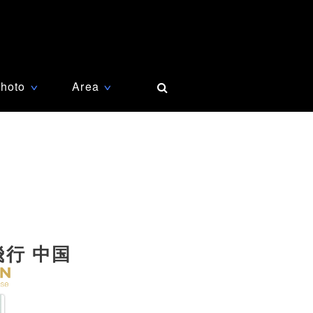
hoto
Area
∨
∨
飛行 中国