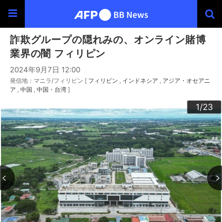
詐欺グループの隠れみの、オンライン賭博
業界の闇 フィリピン
2024年9月7日 12:00
発信地：マニラ/フィリピン [
フィリピン
インドネシア
アジア・オセアニ
ア
中国
中国・台湾
]
20
23
22
10
13
14
16
19
12
15
17
18
21
11
3
4
6
9
2
5
7
8
1
/23
/23
/23
/23
/23
/23
/23
/23
/23
/23
/23
/23
/23
/23
/23
/23
/23
/23
/23
/23
/23
/23
/23