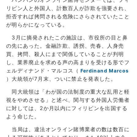
リピン人と外国人、計数百人が詐欺を強要され、
拒否すれば拷問される危険にさらされていたこと
が明らかになっている。
3月に摘発されたこの施設は、市役所の目と鼻
の先にあった。金融詐欺、誘拐、売春、人身売
買、拷問、殺人にまで関係していることが判明
し、業界廃止を求める声の高まりを受ける形でフ
ェルディナンド・マルコス（
Ferdinand Marcos
）大統領が7月末、ついに禁止を発表した。
同大統領は「わが国の法制度の重大な乱用と軽
視をやめさせる」と述べ、関与する外国人労働者
に対しては、2か月以内にフィリピンを出国する
よう命じた。
当局は、違法オンライン賭博業者の数は数百に