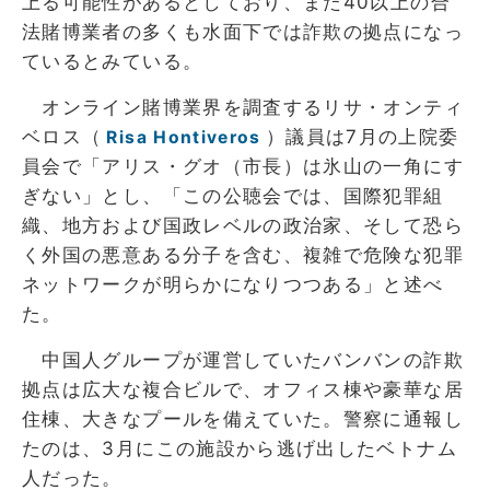
上る可能性があるとしており、また40以上の合
法賭博業者の多くも水面下では詐欺の拠点になっ
ているとみている。
オンライン賭博業界を調査するリサ・オンティ
ベロス（
）議員は7月の上院委
Risa Hontiveros
員会で「アリス・グオ（市長）は氷山の一角にす
ぎない」とし、「この公聴会では、国際犯罪組
織、地方および国政レベルの政治家、そして恐ら
く外国の悪意ある分子を含む、複雑で危険な犯罪
ネットワークが明らかになりつつある」と述べ
た。
中国人グループが運営していたバンバンの詐欺
拠点は広大な複合ビルで、オフィス棟や豪華な居
住棟、大きなプールを備えていた。警察に通報し
たのは、3月にこの施設から逃げ出したベトナム
人だった。