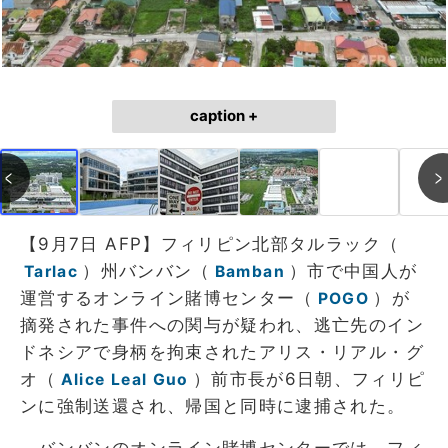
caption +
【9月7日 AFP】フィリピン北部タルラック（
）州バンバン（
）市で中国人が
Tarlac
Bamban
運営するオンライン賭博センター（
）が
POGO
摘発された事件への関与が疑われ、逃亡先のイン
ドネシアで身柄を拘束されたアリス・リアル・グ
オ（
）前市長が6日朝、フィリピ
Alice Leal Guo
ンに強制送還され、帰国と同時に逮捕された。
バンバンのオンライン賭博センターでは、フィ