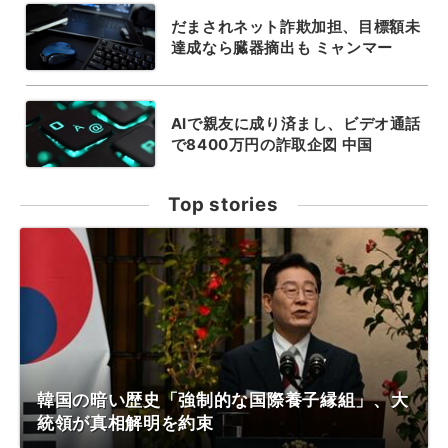
だまされネット詐欺加担、目標額未
達成なら臓器摘出も ミャンマー
AIで親友に成り済まし、ビデオ通話
で8400万円の詐取企図 中国
Top stories
韓国の暗い歴史「強制的な国際養子縁組」、大
統領が真相解明を約束