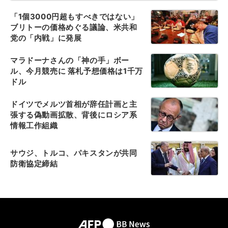
「1個3000円超もすべきではない」
ブリトーの価格めぐる議論、米共和
党の「内戦」に発展
マラドーナさんの「神の手」ボー
ル、今月競売に 落札予想価格は1千万
ドル
ドイツでメルツ首相が辞任計画と主
張する偽動画拡散、背後にロシア系
情報工作組織
サウジ、トルコ、パキスタンが共同
防衛協定締結