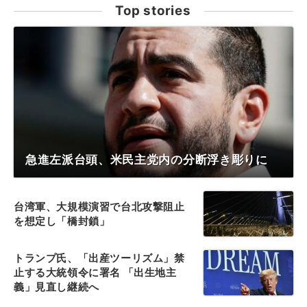
Top stories
急進左派台頭、米民主党内の分断浮き彫りに
台湾軍、大規模演習で台北攻撃阻止
を想定し「橋封鎖」
トランプ氏、「出産ツーリズム」禁
止する大統領令に署名 「出生地主
義」見直し継続へ