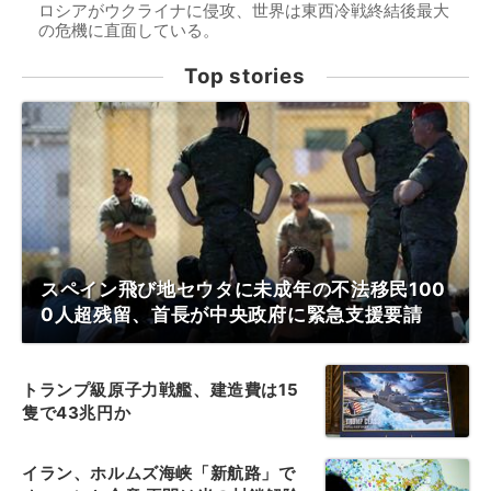
ロシアがウクライナに侵攻、世界は東西冷戦終結後最大
の危機に直面している。
Top stories
スペイン飛び地セウタに未成年の不法移民100
0人超残留、首長が中央政府に緊急支援要請
トランプ級原子力戦艦、建造費は15
隻で43兆円か
イラン、ホルムズ海峡「新航路」で