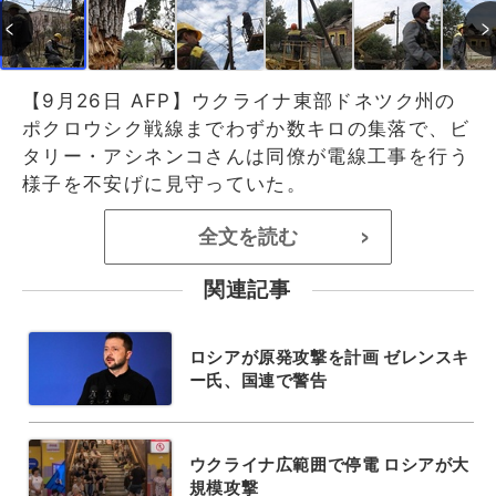
【9月26日 AFP】ウクライナ東部ドネツク州の
ポクロウシク戦線までわずか数キロの集落で、ビ
タリー・アシネンコさんは同僚が電線工事を行う
様子を不安げに見守っていた。
全文を読む
>
関連記事
ロシアが原発攻撃を計画 ゼレンスキ
ー氏、国連で警告
ウクライナ広範囲で停電 ロシアが大
規模攻撃