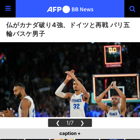
仏がカナダ破り4強、ドイツと再戦 パリ五
輪バスケ男子
❮
1/7
❯
caption +