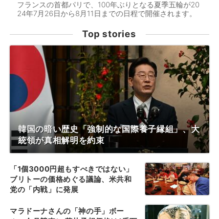
フランスの首都パリで、100年ぶりとなる夏季五輪が20
24年7月26日から8月11日までの日程で開催されます。
Top stories
韓国の暗い歴史「強制的な国際養子縁組」、大
統領が真相解明を約束
「1個3000円超もすべきではない」
ブリトーの価格めぐる議論、米共和
党の「内戦」に発展
マラドーナさんの「神の手」ボー