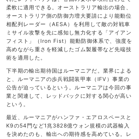
柔軟に適用できる。オーストラリア輸出の場合、
オーストラリア側の防御力増大要請により能動位
相配列レーダー（AESA）を利用して敵の対戦車
ミサイル攻撃を先に感知し無力化する「アイアン
フィスト」（Iron Fist）能動防御体系で、強度を
高めながら重さを軽減したゴム製履帯など先端技
術を適用した。
下半期の輸出期待国はルーマニアだ。業界による
と、ルーマニアの歩兵戦闘装甲車（IFV）事業の
公告が迫っているという。ルーマニアは今回の事
業と関連して、レッドバックに対する関心が高い
という。
最近、ルーマニアがハンファ・エアロスペースと
K9の54門など1兆3828億ウォン規模の武器輸入
を決めたのも、輸出への期待感を高めている。レ