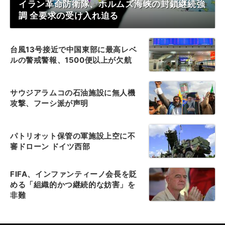
イラン革命防衛隊、ホルムズ海峡の封鎖継続強
調 全要求の受け入れ迫る
台風13号接近で中国東部に最高レベ
ルの警戒警報、1500便以上が欠航
サウジアラムコの石油施設に無人機
攻撃、フーシ派が声明
パトリオット保管の軍施設上空に不
審ドローン ドイツ西部
FIFA、インファンティーノ会長を貶
める「組織的かつ継続的な妨害」を
非難