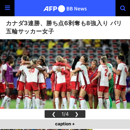
カナダ3連勝、勝ち点6剥奪も8強入り パリ
五輪サッカー女子
❮
1/4
❯
caption +