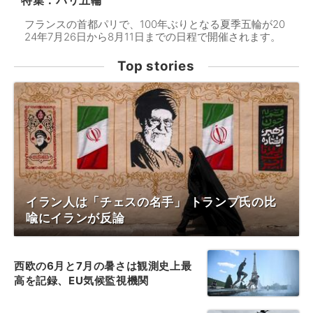
特集：パリ五輪
フランスの首都パリで、100年ぶりとなる夏季五輪が20
24年7月26日から8月11日までの日程で開催されます。
Top stories
イラン人は「チェスの名手」 トランプ氏の比
喩にイランが反論
西欧の6月と7月の暑さは観測史上最
高を記録、EU気候監視機関