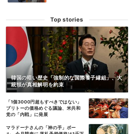
Top stories
韓国の暗い歴史「強制的な国際養子縁組」、大
統領が真相解明を約束
「1個3000円超もすべきではない」
ブリトーの価格めぐる議論、米共和
党の「内戦」に発展
マラドーナさんの「神の手」ボー
ル、今月競売に 落札予想価格は1千万