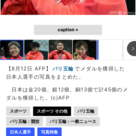
caption +
作成中
画像作成中
【8月12日 AFP】
でメダルを獲得した
パリ五輪
日本人選手の写真をまとめた。
日本は金20個、銀12個、銅13個で計45個のメ
ダルを獲得した。(c)AFP
スポーツ
スポーツ その他
パリ五輪
パリ五輪：競技
パリ五輪：一般ニュース
日本人選手
写真特集