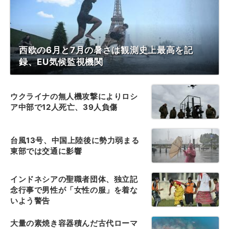
西欧の6月と7月の暑さは観測史上最高を記
録、EU気候監視機関
ウクライナの無人機攻撃によりロシ
ア中部で12人死亡、39人負傷
台風13号、中国上陸後に勢力弱まる
東部では交通に影響
インドネシアの聖職者団体、独立記
念行事で男性が「女性の服」を着な
いよう警告
大量の素焼き容器積んだ古代ローマ