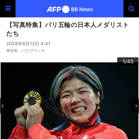
【写真特集】パリ五輪の日本人メダリスト
たち
2024年8月12日 4:41
発信地：パリ/フランス
30
33
34
36
39
40
43
44
20
23
24
26
29
32
35
37
38
42
45
22
25
27
28
10
13
14
16
19
31
41
12
15
17
18
21
11
3
4
6
9
2
5
7
8
1
/45
/45
/45
/45
/45
/45
/45
/45
/45
/45
/45
/45
/45
/45
/45
/45
/45
/45
/45
/45
/45
/45
/45
/45
/45
/45
/45
/45
/45
/45
/45
/45
/45
/45
/45
/45
/45
/45
/45
/45
/45
/45
/45
/45
/45