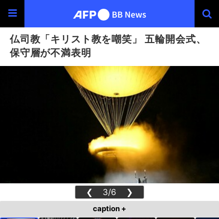
仏司教「キリスト教を嘲笑」 五輪開会式、
保守層が不満表明
❮
3/6
❯
caption +