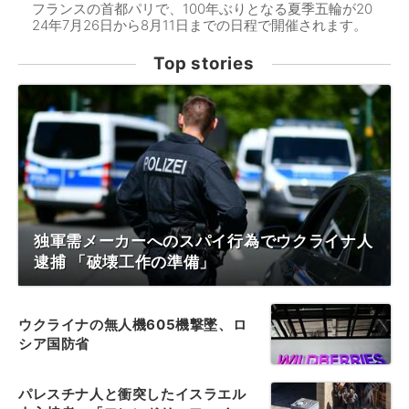
フランスの首都パリで、100年ぶりとなる夏季五輪が20
24年7月26日から8月11日までの日程で開催されます。
Top stories
独軍需メーカーへのスパイ行為でウクライナ人
逮捕 「破壊工作の準備」
ウクライナの無人機605機撃墜、ロ
シア国防省
パレスチナ人と衝突したイスラエル