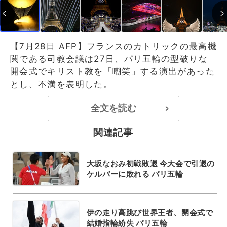
【7月28日 AFP】フランスのカトリックの最高機
関である司教会議は27日、パリ五輪の型破りな
開会式でキリスト教を「嘲笑」する演出があった
とし、不満を表明した。
全文を読む
>
関連記事
大坂なおみ初戦敗退 今大会で引退の
ケルバーに敗れる パリ五輪
伊の走り高跳び世界王者、開会式で
結婚指輪紛失 パリ五輪