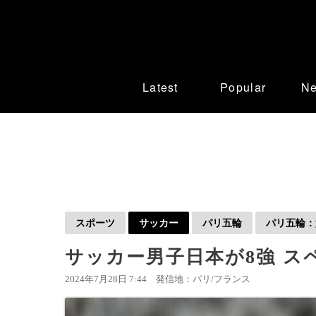
Latest
Popular
N
スポーツ
サッカー
パリ五輪
パリ五輪：
サッカー男子日本が8強 ス
2024年7月28日 7:44
発信地：パリ/フランス