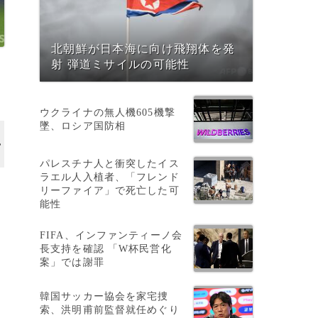
北朝鮮が日本海に向け飛翔体を発
射 弾道ミサイルの可能性
ウクライナの無人機605機撃
墜、ロシア国防相
パレスチナ人と衝突したイス
ラエル人入植者、「フレンド
リーファイア」で死亡した可
能性
FIFA、インファンティーノ会
長支持を確認 「W杯民営化
案」では謝罪
韓国サッカー協会を家宅捜
索、洪明甫前監督就任めぐり