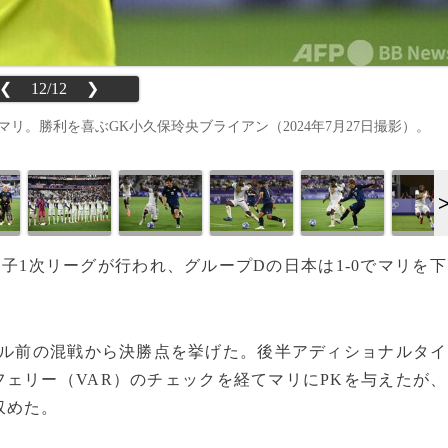
❮
12/12
❯
リ。勝利を喜ぶGK小久保玲央ブライアン（2024年7月27日撮影）。
男子1次リーグが行われ、グループDの日本は1-0でマリを下
ル前の混戦から決勝点を挙げた。後半アディショナルタイ
ェリー（VAR）のチェックを経てマリにPKを与えたが、
収めた。