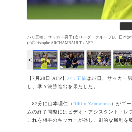
パリ五輪、サッカー男子1次リーグ・グループD、日本対マ
(c)Christophe ARCHAMBAULT / AFP
【7月28日 AFP】
は27日、サッカー
パリ五輪
し、準々決勝進出を果たした。
82分に山本理仁（
）がゴー
Rihito Yamamoto
ムの終了間際にはビデオ・アシスタント・レフ
これを相手のキッカーが外し、劇的な勝利を