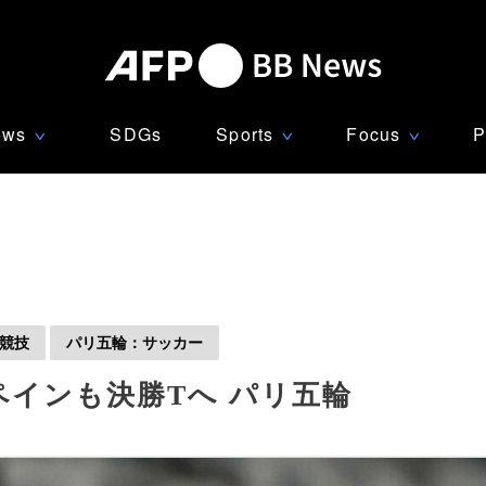
ews
SDGs
Sports
Focus
P
∨
∨
∨
競技
パリ五輪：サッカー
ペインも決勝Tへ パリ五輪