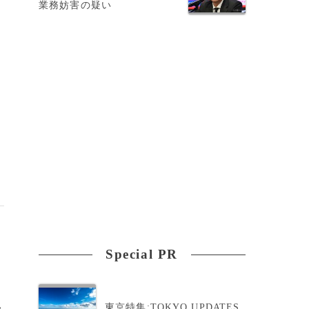
業務妨害の疑い
初
Special PR
東京特集:TOKYO UPDATES
>