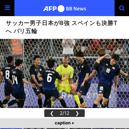
サッカー男子日本が8強 スペインも決勝T
へ パリ五輪
❮
2/12
❯
caption +