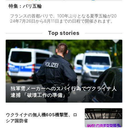
特集：パリ五輪
フランスの首都パリで、100年ぶりとなる夏季五輪が20
24年7月26日から8月11日までの日程で開催されます。
Top stories
独軍需メーカーへのスパイ行為でウクライナ人
逮捕 「破壊工作の準備」
ウクライナの無人機605機撃墜、ロ
シア国防省