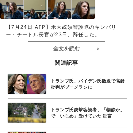
【7月24日 AFP】米大統領警護隊のキンバリ
ー・チートル長官が23日、辞任した。
全文を読む
>
関連記事
トランプ氏、バイデン氏撤退で高齢
批判がブーメランに
トランプ氏銃撃容疑者、「物静か」
で「いじめ」受けていた 証言