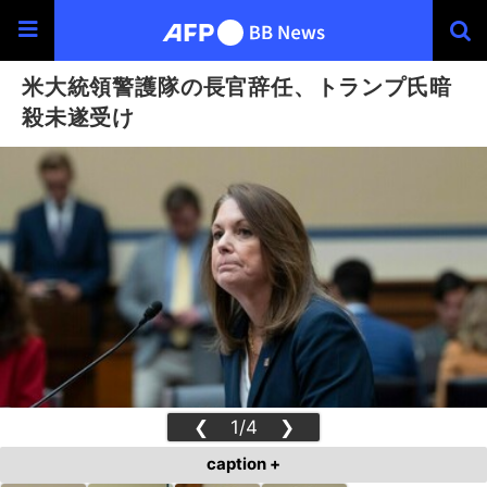
米大統領警護隊の長官辞任、トランプ氏暗
殺未遂受け
❮
1/4
❯
caption +