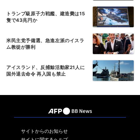
トランプ級原子力戦艦、建造費は15
隻で43兆円か
米民主党予備選、急進左派のイスラ
ム教徒が勝利
アイスランド、反捕鯨活動家21人に
国外退去命令 再入国も禁止
サイトからのお知らせ
サイトに関するヘルプ