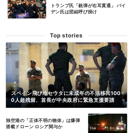
トランプ氏「銃弾が右耳貫通」 バイ
デン氏は団結呼び掛け
Top stories
スペイン飛び地セウタに未成年の不法移民100
0人超残留、首長が中央政府に緊急支援要請
独空港の「正体不明の物体」は爆弾
搭載ドローン ロシア関与か