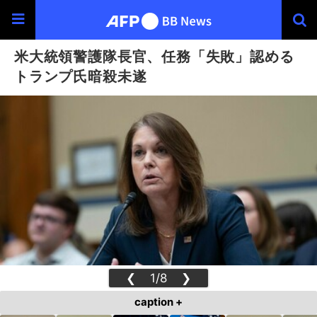
米大統領警護隊長官、任務「失敗」認める
トランプ氏暗殺未遂
❮
1/8
❯
caption +