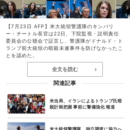
【7月23日 AFP】米大統領警護隊のキンバリ
ー・チートル長官は22日、下院監視・説明責任
委員会の公聴会で証言し、警護隊がドナルド・ト
ランプ前大統領の暗殺未遂事件を防げなかったこ
とを認めた。
全文を読む
>
関連記事
米当局、イランによるトランプ氏暗
殺計画把握 事前に警備強化 報道
米大統領警護隊、独立調査に協力へ