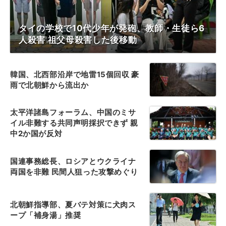
タイの学校で10代少年が発砲、教師・生徒ら6
人殺害 祖父母殺害した後移動
韓国、北西部沿岸で地雷15個回収 豪
雨で北朝鮮から流出か
太平洋諸島フォーラム、中国のミサ
イル非難する共同声明採択できず 親
中2か国が反対
国連事務総長、ロシアとウクライナ
両国を非難 民間人狙った攻撃めぐり
北朝鮮指導部、夏バテ対策に犬肉ス
ープ「補身湯」推奨