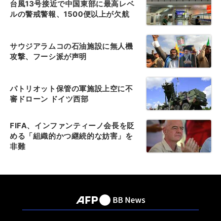
台風13号接近で中国東部に最高レベ
ルの警戒警報、1500便以上が欠航
サウジアラムコの石油施設に無人機
攻撃、フーシ派が声明
パトリオット保管の軍施設上空に不
審ドローン ドイツ西部
FIFA、インファンティーノ会長を貶
める「組織的かつ継続的な妨害」を
非難