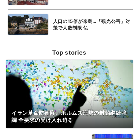
人口の15倍が来島…「観光公害」対
策で人数制限 仏
Top stories
イラン革命防衛隊、ホルムズ海峡の封鎖継続強
調 全要求の受け入れ迫る