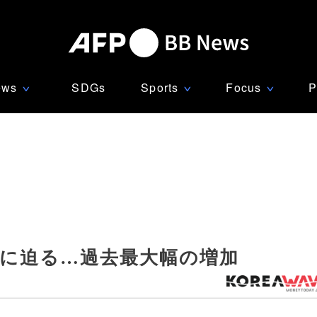
ews
SDGs
Sports
Focus
P
∨
∨
∨
人に迫る…過去最大幅の増加