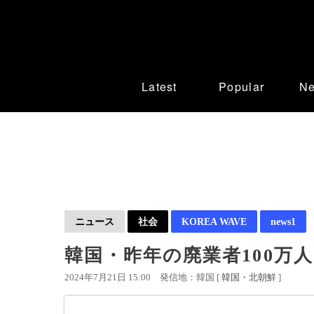
Latest
Popular
N
ニュース
社会
KOREA WAVE
news1
韓国・昨年の廃業者100万
2024年7月21日 15:00
発信地：韓国 [
韓国・北朝鮮
]