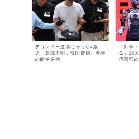
テコンドー道場に行った4歳
「判事・
児、意識不明…韓国警察、虐待
る」203
の館長逮捕
代替可能