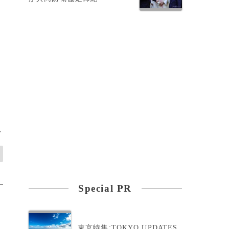
>
Special PR
東京特集:TOKYO UPDATES