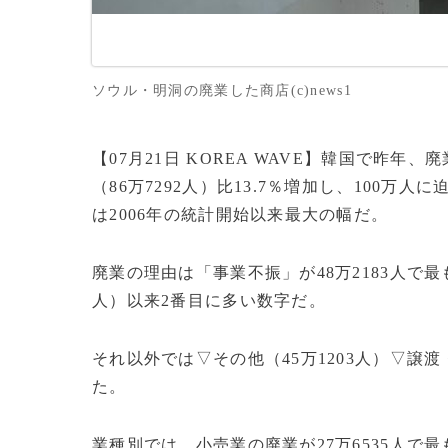
ソウル・明洞の廃業した商店(c)news1
【07月21日 KOREA WAVE】韓国で昨年
（86万7292人）比13.7％増加し、100万
は2006年の統計開始以来最大の幅だ。
廃業の理由は「事業不振」が48万2183人で最
人）以来2番目に多い数字だ。
それ以外では▽その他（45万1203人）▽譲渡
た。
業種別では、小売業の廃業が27万6535人で最も