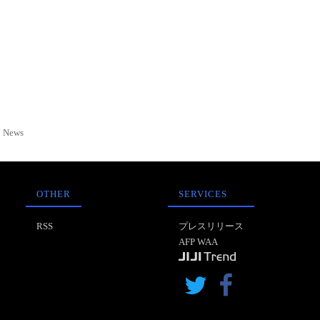
News
OTHER
SERVICES
RSS
プレスリリース
AFP WAA