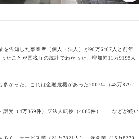
、廃業を告知した事業者（個人・法人）が98万6487人と前年
人に迫ったことが国税庁の統計でわかった。増加幅11万9195人
も多かった。これは金融危機があった2007年（48万8792
・譲受（4万369件）▽法人転換（4685件）――などが続い
多く、サービス業（21万7821人）、飲食業（15万8279