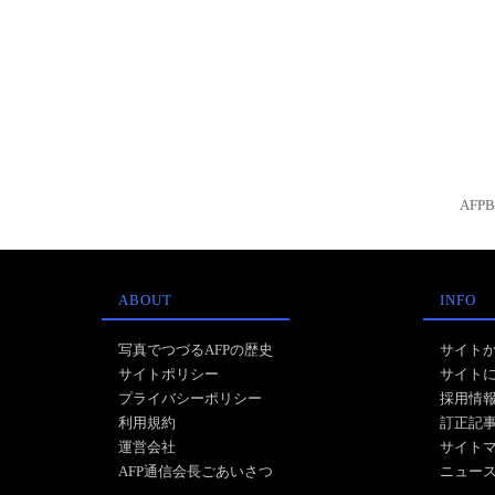
AFP
ABOUT
INFO
写真でつづるAFPの歴史
サイト
サイトポリシー
サイト
プライバシーポリシー
採用情
利用規約
訂正記
運営会社
サイト
AFP通信会長ごあいさつ
ニュー