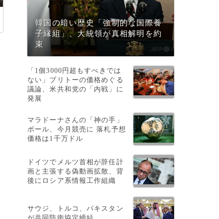
韓国の暗い歴史「強制的な国際養
子縁組」、大統領が真相解明を約
束
「1個3000円超もすべきでは
ない」ブリトーの価格めぐる
議論、米共和党の「内戦」に
発展
マラドーナさんの「神の手」
ボール、今月競売に 落札予想
価格は1千万ドル
ドイツでメルツ首相が辞任計
画と主張する偽動画拡散、背
後にロシア系情報工作組織
サウジ、トルコ、パキスタン
が共同防衛協定締結