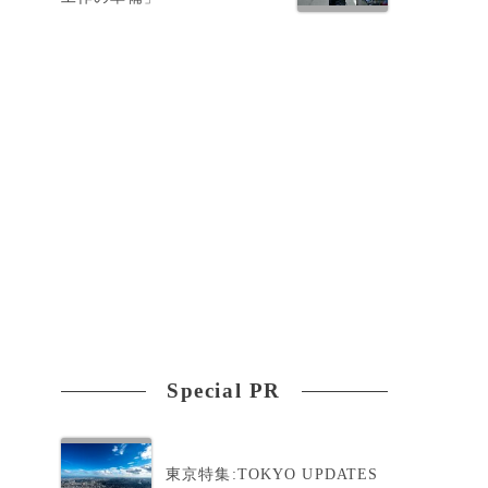
員
Special PR
東京特集:TOKYO UPDATES