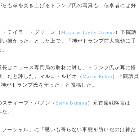
らも拳を突き上げるトランプ氏の写真も、信奉者には好
ー・テイラー・グリーン（
）下院議
Marjorie Taylor Greene
襲い掛かった」とした上で、「神がトランプ前大統領に手
た。
議長はニュース専門局の取材に対し、トランプ氏が耳に軽
事」だと評した。マルコ・ルビオ（
）上院議
Marco Rubio
「神がトランプ氏を守った」と投稿した。
のスティーブ・バノン（
）元首席戦略官は
Steve Bannon
べた。
・ソーシャル」に「思いも寄らない事態を防いだのは神だ