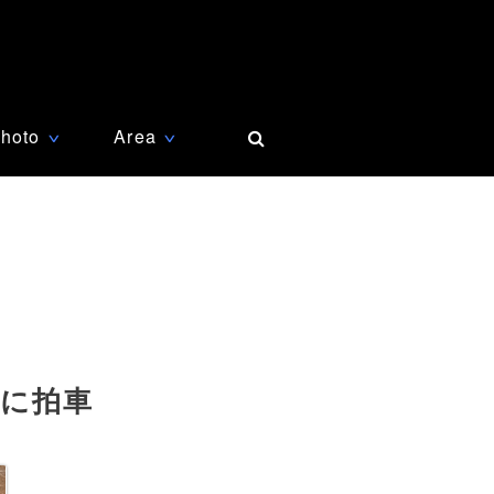
hoto
Area
∨
∨
拝に拍車