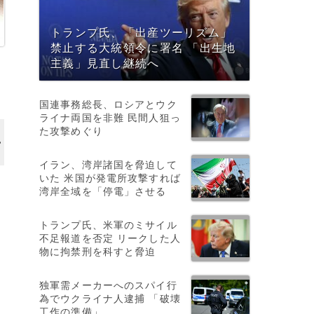
トランプ氏、「出産ツーリズム」
禁止する大統領令に署名 「出生地
主義」見直し継続へ
国連事務総長、ロシアとウク
ライナ両国を非難 民間人狙っ
た攻撃めぐり
イラン、湾岸諸国を脅迫して
いた 米国が発電所攻撃すれば
湾岸全域を「停電」させる
トランプ氏、米軍のミサイル
不足報道を否定 リークした人
物に拘禁刑を科すと脅迫
ト
独軍需メーカーへのスパイ行
為でウクライナ人逮捕 「破壊
工作の準備」