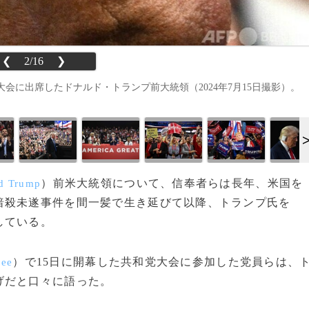
❮
2/16
❯
に出席したドナルド・トランプ前大統領（2024年7月15日撮影）。
）前米大統領について、信奉者らは長年、米国を
d Trump
暗殺未遂事件を間一髪で生き延びて以降、トランプ氏を
している。
）で15日に開幕した共和党大会に参加した党員らは、
kee
げだと口々に語った。