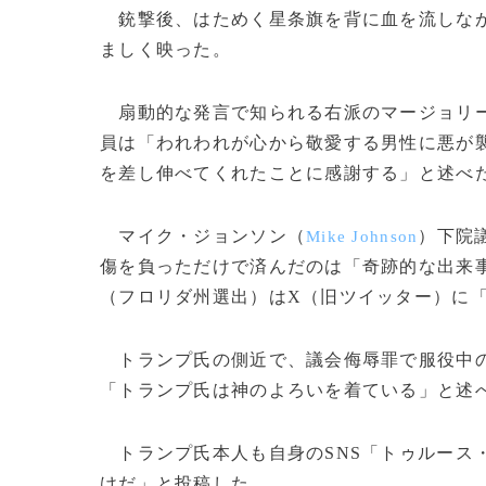
銃撃後、はためく星条旗を背に血を流しなが
ましく映った。
扇動的な発言で知られる右派のマージョリ
員は「われわれが心から敬愛する男性に悪が
を差し伸べてくれたことに感謝する」と述べ
マイク・ジョンソン（
）下院
Mike Johnson
傷を負っただけで済んだのは「奇跡的な出来
（フロリダ州選出）はX（旧ツイッター）に
トランプ氏の側近で、議会侮辱罪で服役中
「トランプ氏は神のよろいを着ている」と述
トランプ氏本人も自身のSNS「トゥルース
けだ」と投稿した。