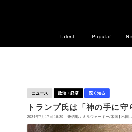
Latest
Popular
N
ニュース
政治・経済
深く知る
トランプ氏は「神の手に守
2024年7月17日 16:29
発信地：ミルウォーキー/米国 [
米国