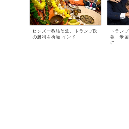
ヒンズー教強硬派、トランプ氏
トランプ
の勝利を祈願 インド
報、米国
に