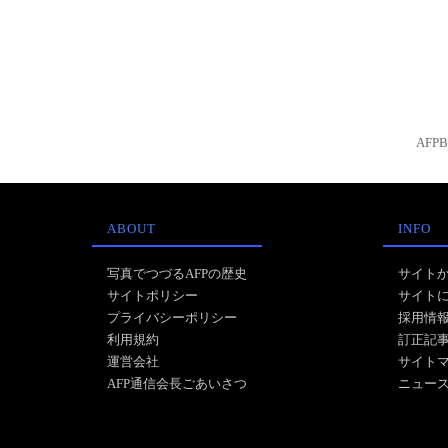
AFP
ABOUT
INFO
写真でつづるAFPの歴史
サイト
サイトポリシー
サイト
プライバシーポリシー
採用情
利用規約
訂正記
運営会社
サイト
AFP通信会長ごあいさつ
ニュー