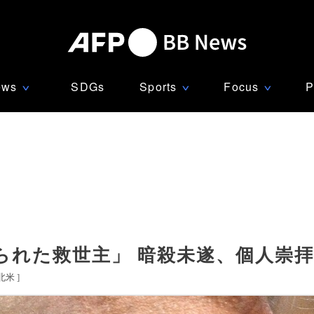
ews
SDGs
Sports
Focus
P
∨
∨
∨
られた救世主」 暗殺未遂、個人崇
北米
]