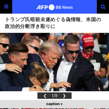
トランプ氏暗殺未遂めぐる偽情報、米国の
政治的分断浮き彫りに
❮
1/9
❯
caption +