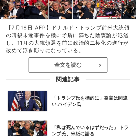
【7月16日 AFP】ドナルド・トランプ前米大統領
の暗殺未遂事件を機に矛盾に満ちた陰謀論が氾濫
し、11月の大統領選を前に政治的二極化の進行が
改めて浮き彫りになっている。
全文を読む
>
関連記事
「トランプ氏を標的に」発言は間違
い バイデン氏
「私は死んでいるはずだった」 トラ
ンプ氏、米紙に語る