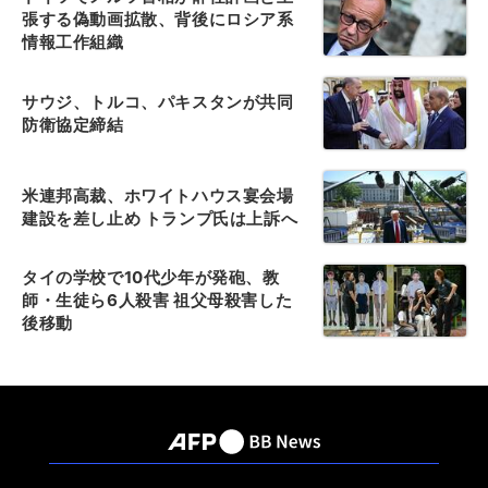
張する偽動画拡散、背後にロシア系
情報工作組織
サウジ、トルコ、パキスタンが共同
防衛協定締結
米連邦高裁、ホワイトハウス宴会場
建設を差し止め トランプ氏は上訴へ
タイの学校で10代少年が発砲、教
師・生徒ら6人殺害 祖父母殺害した
後移動