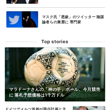
マスク氏「恩赦」のツイッター 陰謀
論者らの巣窟に 専門家
Top stories
マラドーナさんの「神の手」ボール、今月競売
に 落札予想価格は1千万ドル
ドイツでメルツ首相が辞任計画と主