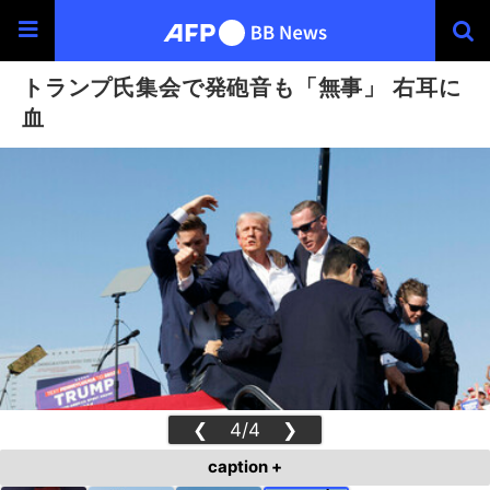
トランプ氏集会で発砲音も「無事」 右耳に
血
❮
4/4
❯
caption +