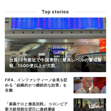
Top stories
台風13号接近で中国東部に最高レベルの警戒警
報、1500便以上が欠航
FIFA、インファンティーノ会長を貶
める「組織的かつ継続的な妨害」を
非難
「麻薬テロと徹底抗戦」 コロンビア
新大統領就任翌日に連続爆破