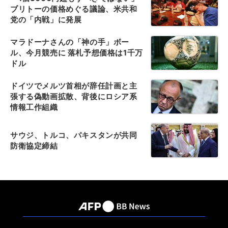
ブリトーの価格めぐる議論、米共和
党の「内戦」に発展
マラドーナさんの「神の手」ボー
ル、今月競売に 落札予想価格は1千万
ドル
ドイツでメルツ首相が辞任計画と主
張する偽動画拡散、背後にロシア系
情報工作組織
サウジ、トルコ、パキスタンが共同
防衛協定締結