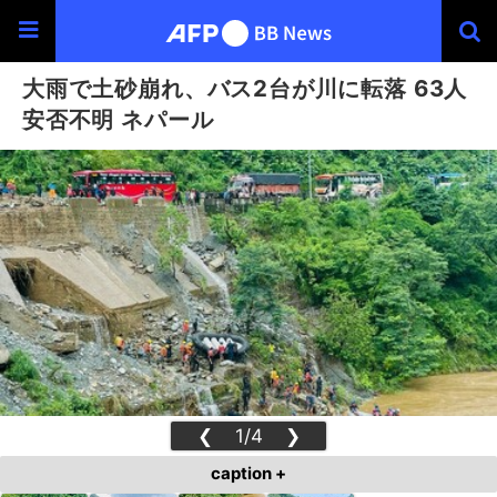
大雨で土砂崩れ、バス2台が川に転落 63人
安否不明 ネパール
❮
1/4
❯
caption +