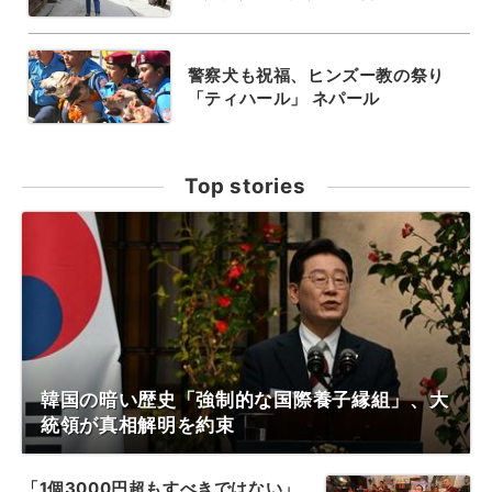
警察犬も祝福、ヒンズー教の祭り
「ティハール」 ネパール
Top stories
韓国の暗い歴史「強制的な国際養子縁組」、大
統領が真相解明を約束
「1個3000円超もすべきではない」