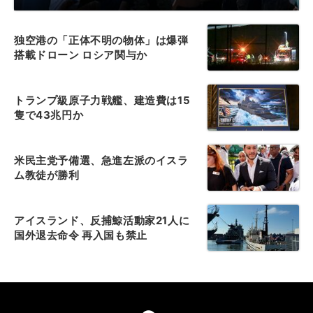
独空港の「正体不明の物体」は爆弾
搭載ドローン ロシア関与か
トランプ級原子力戦艦、建造費は15
隻で43兆円か
米民主党予備選、急進左派のイスラ
ム教徒が勝利
アイスランド、反捕鯨活動家21人に
国外退去命令 再入国も禁止