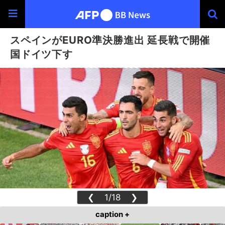
スペインがEURO準決勝進出 延長戦で開催
国ドイツ下す
❮
1/18
❯
caption +