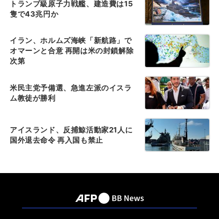
トランプ級原子力戦艦、建造費は15
隻で43兆円か
イラン、ホルムズ海峡「新航路」で
オマーンと合意 再開は米の封鎖解除
次第
米民主党予備選、急進左派のイスラ
ム教徒が勝利
アイスランド、反捕鯨活動家21人に
国外退去命令 再入国も禁止