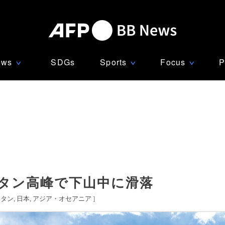
ews
SDGs
Sports
Focus
P
∨
∨
∨
スタン高峰で下山中に滑落
スタン
日本
アジア・オセアニア
]