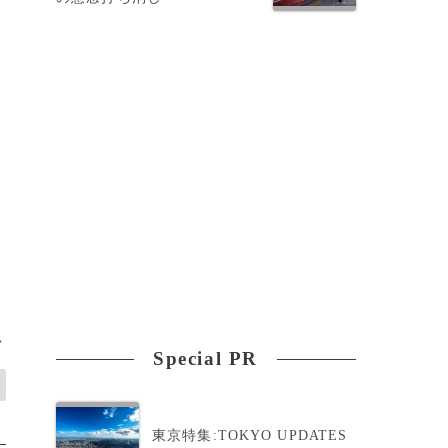
>
Special PR
東京特集:TOKYO UPDATES