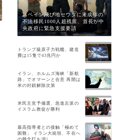
スペイン飛び地セウタに未成年の
不法移民1000人超残留、首長が中
央政府に緊急支援要請
トランプ級原子力戦艦、建造
費は15隻で43兆円か
イラン、ホルムズ海峡「新航
路」でオマーンと合意 再開は
米の封鎖解除次第
米民主党予備選、急進左派の
イスラム教徒が勝利
最高指導者との接触「極めて
困難」 イラン大統領、不在へ
の懸念打ち消し
っ