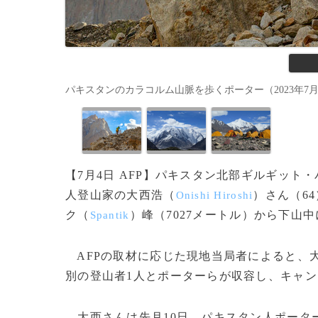
パキスタンのカラコルム山脈を歩くポーター（2023年7月12日撮影
【7月4日 AFP】パキスタン北部ギルギット
人登山家の大西浩（
）さん（6
Onishi Hiroshi
ク（
）峰（7027メートル）から下山
Spantik
AFPの取材に応じた現地当局者によると、
別の登山者1人とポーターらが収容し、キャン
大西さんは先月10日、パキスタン人ポータ