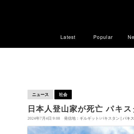
Latest
Popular
N
ニュース
社会
日本人登山家が死亡 パキ
2024年7月4日 9:08
発信地：ギルギット/パキスタン [
パキ