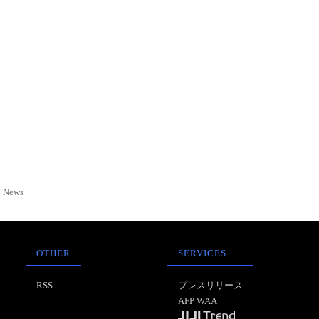
News
OTHER
SERVICES
RSS
プレスリリース
AFP WAA