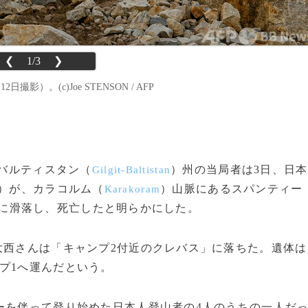
❮
1/3
❯
）。(c)Joe STENSON / AFP
・バルティスタン（
）州の当局者は3日、日本
Gilgit-Baltistan
4）が、カラコルム（
）山脈にあるスパンティー
Karakoram
中に滑落し、死亡したと明らかにした。
大西さんは「キャンプ2付近のクレバス」に落ちた。遺体は
プ1へ運んだという。
ーを伴って登り始めた日本人登山者の4人のうちの一人だ