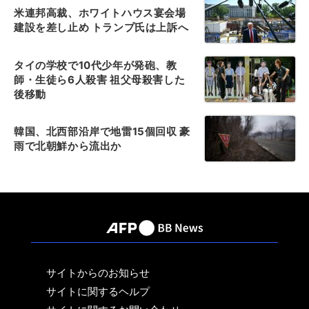
米連邦高裁、ホワイトハウス宴会場
建設を差し止め トランプ氏は上訴へ
タイの学校で10代少年が発砲、教
師・生徒ら6人殺害 祖父母殺害した
後移動
韓国、北西部沿岸で地雷15個回収 豪
雨で北朝鮮から流出か
サイトからのお知らせ
サイトに関するヘルプ