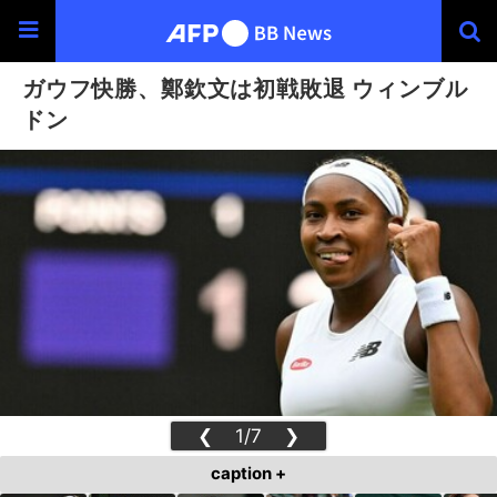
ガウフ快勝、鄭欽文は初戦敗退 ウィンブル
ドン
❮
1/7
❯
caption +