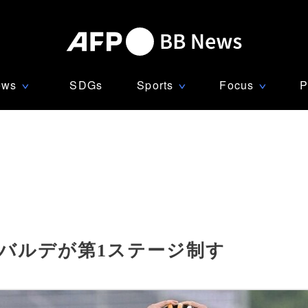
ews
SDGs
Sports
Focus
P
∨
∨
∨
バルデが第1ステージ制す