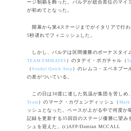
ージ制覇を飾った。バルデが総合首位のマイ
が初めてとなった。
開幕から第4ステージまでがイタリアで行わ
5秒遅れでフィニッシュした。
しかし、バルデは区間優勝のボーナスタイム
）のタデイ・ポガチャル（
TEAM EMIRATES
T
（
）のレムコ・エベネプー
Soudal Quick-Step
の差がついている。
この日は30度に達した気温が集団を苦しめ
）のマーク・カヴェンディッシュ（
Team
Mark
ッシュとなった。ペースが上がる中で何度か
記録を更新する35回目のステージ優勝に望み
シュを迎えた。(c)AFP/Damian MCCALL