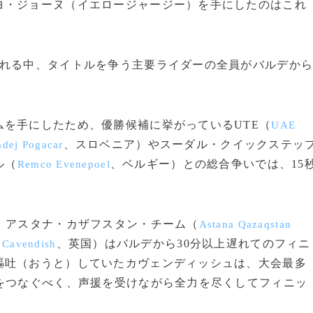
ヨ・ジョーヌ（イエロージャージー）を手にしたのはこれ
れる中、タイトルを争う主要ライダーの全員がバルデか
を手にしたため、優勝候補に挙がっているUTE（
UAE
、スロベニア）やスーダル・クイックステッ
adej Pogacar
ル（
、ベルギー）との総合争いでは、15
Remco Evenepoel
、アスタナ・カザフスタン・チーム（
Astana Qazaqstan
、英国）はバルデから30分以上遅れてのフィニ
 Cavendish
嘔吐（おうと）していたカヴェンディッシュは、大会最多
をつなぐべく、声援を受けながら全力を尽くしてフィニッ