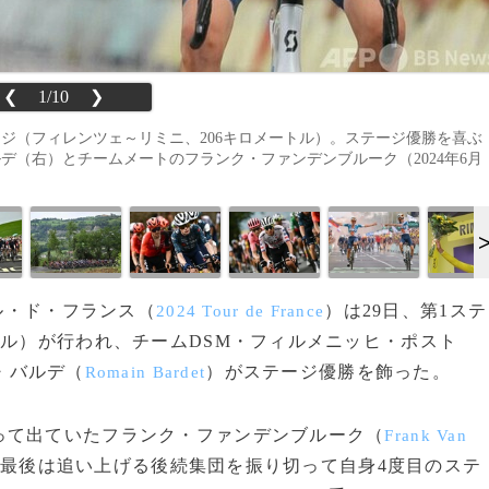
❮
1/10
❯
ジ（フィレンツェ～リミニ、206キロメートル）。ステージ優勝を喜ぶ
デ（右）とチームメートのフランク・ファンデンブルーク（2024年6月
ール・ド・フランス（
）は29日、第1ステ
2024 Tour de France
トル）が行われ、チームDSM・フィルメニッヒ・ポスト
・バルデ（
）がステージ優勝を飾った。
Romain Bardet
て出ていたフランク・ファンデンブルーク（
Frank Van
最後は追い上げる後続集団を振り切って自身4度目のステ