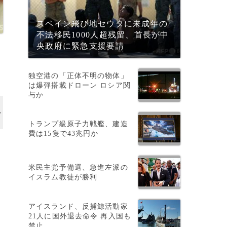
スペイン飛び地セウタに未成年の
不法移民1000人超残留、首長が中
央政府に緊急支援要請
独空港の「正体不明の物体」
は爆弾搭載ドローン ロシア関
与か
トランプ級原子力戦艦、建造
費は15隻で43兆円か
米民主党予備選、急進左派の
イスラム教徒が勝利
アイスランド、反捕鯨活動家
21人に国外退去命令 再入国も
禁止