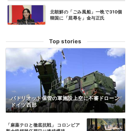
北朝鮮の「ごみ風船」一晩で310個
韓国に「屈辱を」金与正氏
Top stories
パトリオット保管の軍施設上空に不審ドローン
ドイツ西部
「麻薬テロと徹底抗戦」 コロンビア