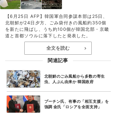
【6月25日 AFP】韓国軍合同参謀本部は25日、
北朝鮮が24日夕方、ごみ袋付きの風船約350個
を新たに飛ばし、うち約100個が韓国北部・京畿
道と首都ソウルに落下したと発表した。
全文を読む
>
関連記事
北朝鮮のごみ風船から多数の寄生
虫、人ぷん由来か 韓国政府
プーチン氏、有事の「相互支援」を
強調 金氏「ロシアを全面支持」