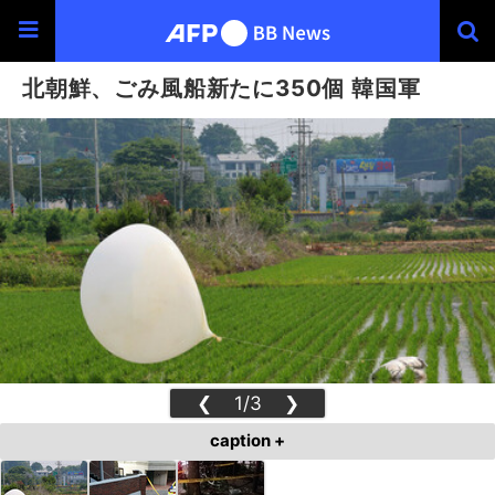
北朝鮮、ごみ風船新たに350個 韓国軍
❮
1/3
❯
caption +