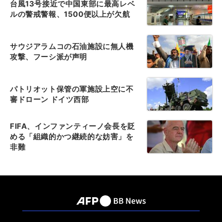
台風13号接近で中国東部に最高レベ
ルの警戒警報、1500便以上が欠航
サウジアラムコの石油施設に無人機
攻撃、フーシ派が声明
パトリオット保管の軍施設上空に不
審ドローン ドイツ西部
FIFA、インファンティーノ会長を貶
める「組織的かつ継続的な妨害」を
非難