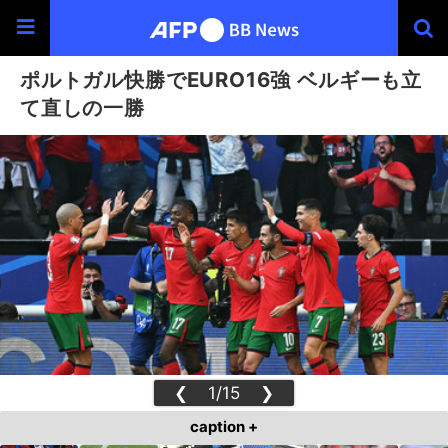
ポルトガル快勝でEURO16強 ベルギーも立
て直しの一勝
❮
1/15
❯
caption +