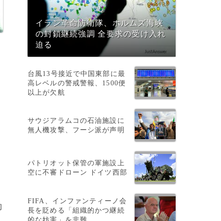
イラン革命防衛隊、ホルムズ海峡
の封鎖継続強調 全要求の受け入れ
迫る
台風13号接近で中国東部に最
高レベルの警戒警報、1500便
以上が欠航
サウジアラムコの石油施設に
無人機攻撃、フーシ派が声明
パトリオット保管の軍施設上
空に不審ドローン ドイツ西部
FIFA、インファンティーノ会
拘
長を貶める「組織的かつ継続
的な妨害」を非難