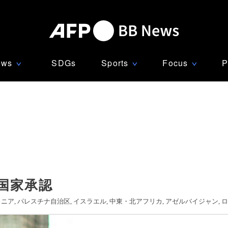
ews
SDGs
Sports
Focus
P
∨
∨
∨
国家承認
メニア
パレスチナ自治区
イスラエル
中東・北アフリカ
アゼルバイジャン
ロ