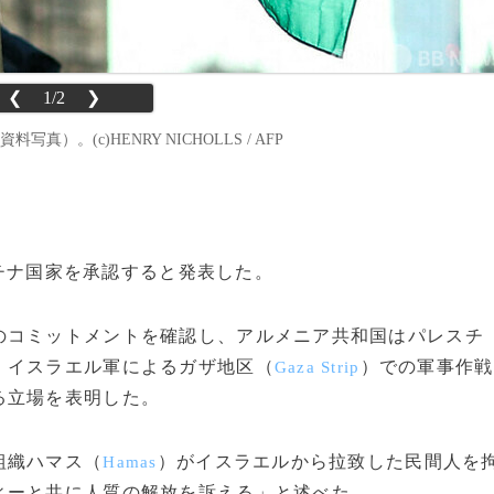
❮
1/2
❯
）。(c)HENRY NICHOLLS / AFP
レスチナ国家を承認すると発表した。
のコミットメントを確認し、アルメニア共和国はパレスチ
。イスラエル軍によるガザ地区（
）での軍事作戦
Gaza Strip
る立場を表明した。
組織ハマス（
）がイスラエルから拉致した民間人を
Hamas
ィーと共に人質の解放を訴える」と述べた。