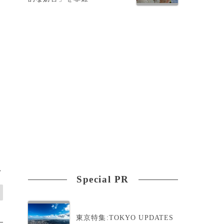
>
Special PR
東京特集:TOKYO UPDATES