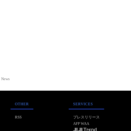
News
OTHER
SERVICES
RSS
プレスリリース
AFP WAA