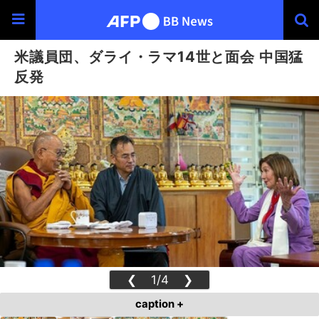
米議員団、ダライ・ラマ14世と面会 中国猛
反発
❮
1/4
❯
caption +