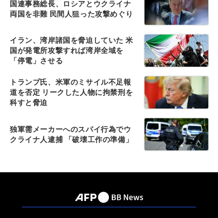
国連事務総長、ロシアとウクライナ
両国を非難 民間人狙った攻撃めぐり
イラン、湾岸諸国を脅迫していた 米
国が発電所攻撃すれば湾岸全域を
「停電」させる
トランプ氏、米軍のミサイル不足報
道を否定 リークした人物に拘禁刑を
科すと脅迫
独軍需メーカーへのスパイ行為でウ
クライナ人逮捕 「破壊工作の準備」