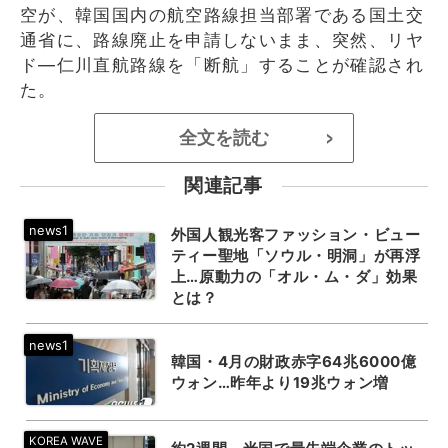
空が、韓国国内の航空路線担当部署である国土交
通省に、路線廃止を申請しないまま、突然、リヤ
ド―仁川直航路線を「断航」することが確認され
た。
全文を読む
>
関連記事
外国人観光客ファッション・ビュー
ティー聖地「ソウル・明洞」が再浮
上…原動力の「オル・ム・ダ」効果
とは？
韓国・4月の財政赤字64兆6000億
ウォン…昨年より19兆ウォン増