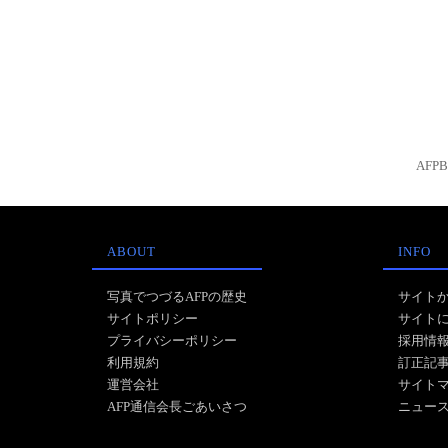
AFP
ABOUT
INFO
写真でつづるAFPの歴史
サイト
サイトポリシー
サイト
プライバシーポリシー
採用情
利用規約
訂正記
運営会社
サイト
AFP通信会長ごあいさつ
ニュー