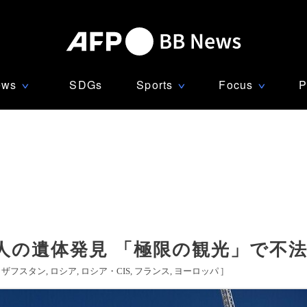
ews
SDGs
Sports
Focus
P
∨
∨
∨
人の遺体発見 「極限の観光」で不
カザフスタン
ロシア
ロシア・CIS
フランス
ヨーロッパ
]