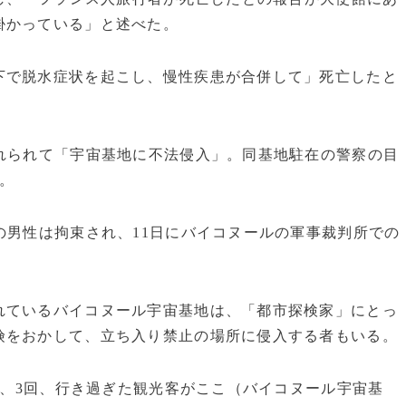
掛かっている」と述べた。
で脱水症状を起こし、慢性疾患が合併して」死亡したと
れられて「宇宙基地に不法侵入」。同基地駐在の警察の目
。
の男性は拘束され、11日にバイコヌールの軍事裁判所での
ているバイコヌール宇宙基地は、「都市探検家」にとっ
険をおかして、立ち入り禁止の場所に侵入する者もいる。
2、3回、行き過ぎた観光客がここ（バイコヌール宇宙基