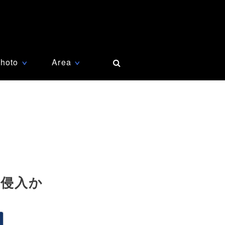
hoto
Area
∨
∨
法侵入か