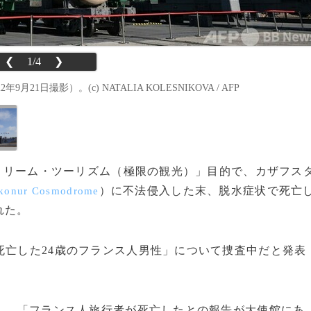
❮
1/4
❯
撮影）。(c) NATALIA KOLESNIKOVA / AFP
クストリーム・ツーリズム（極限の観光）」目的で、カザフス
）に不法侵入した末、脱水症状で死亡
konur Cosmodrome
れた。
死亡した24歳のフランス人男性」について捜査中だと発表
し、「フランス人旅行者が死亡したとの報告が大使館にあ