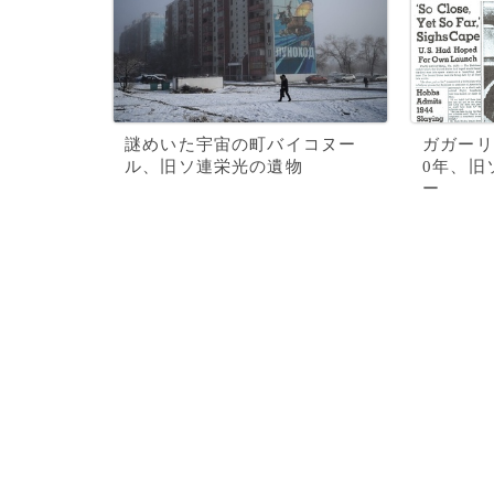
謎めいた宇宙の町バイコヌー
ガガーリ
ル、旧ソ連栄光の遺物
0年、旧
ー