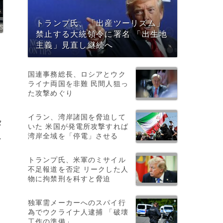
トランプ氏、「出産ツーリズム」
禁止する大統領令に署名 「出生地
主義」見直し継続へ
国連事務総長、ロシアとウク
ライナ両国を非難 民間人狙っ
た攻撃めぐり
イラン、湾岸諸国を脅迫して
タ
いた 米国が発電所攻撃すれば
湾岸全域を「停電」させる
し
トランプ氏、米軍のミサイル
不足報道を否定 リークした人
物に拘禁刑を科すと脅迫
独軍需メーカーへのスパイ行
為でウクライナ人逮捕 「破壊
工作の準備」