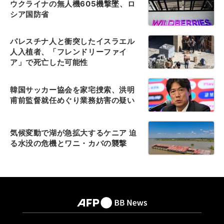
ウクライナの無人機605機撃墜、ロ
シア国防省
パレスチナ人と衝突したイスラエル
人入植者、「フレンドリーファイ
ア」で死亡した可能性
韓国サッカー協会を家宅捜索、洪明
甫前監督就任めぐり業務妨害の疑い
気候変動で湖が急拡大するケニア 迫
る水没の危機とワニ・カバの襲撃