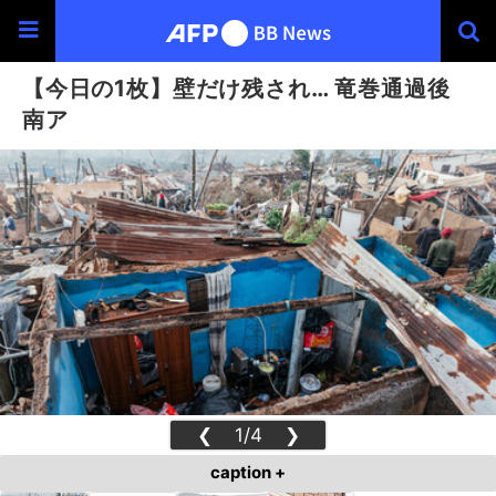
【今日の1枚】壁だけ残され… 竜巻通過後
南ア
❮
1/4
❯
caption +