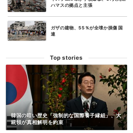
ハマスの拠点と主張
ガザの建物、55％が全壊か損傷 国
連
Top stories
韓国の暗い歴史「強制的な国際養子縁組」、大
統領が真相解明を約束