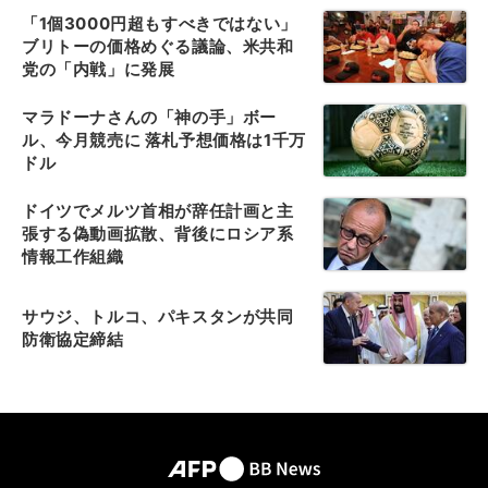
「1個3000円超もすべきではない」
ブリトーの価格めぐる議論、米共和
党の「内戦」に発展
マラドーナさんの「神の手」ボー
ル、今月競売に 落札予想価格は1千万
ドル
ドイツでメルツ首相が辞任計画と主
張する偽動画拡散、背後にロシア系
情報工作組織
サウジ、トルコ、パキスタンが共同
防衛協定締結