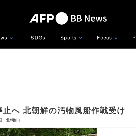
ews
SDGs
Sports
Focus
P
∨
∨
∨
停止へ 北朝鮮の汚物風船作戦受け
国・北朝鮮
]