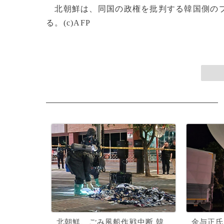
北朝鮮は、同国の政権を批判する韓国側のプ
る。(c)AFP
北朝鮮、ごみ風船作戦中断 韓
金与正氏