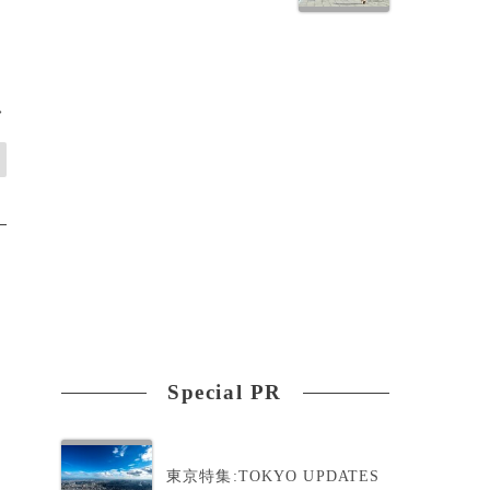
>
Special PR
東京特集:TOKYO UPDATES