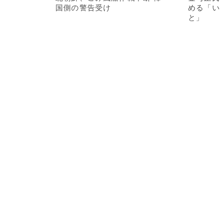
国側の警告受け
める「い
と」