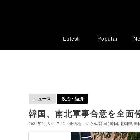
Latest
Popular
N
ニュース
政治・経済
韓国、南北軍事合意を全面
2024年6月3日 17:12
発信地：ソウル/韓国 [
韓国
北朝鮮
韓