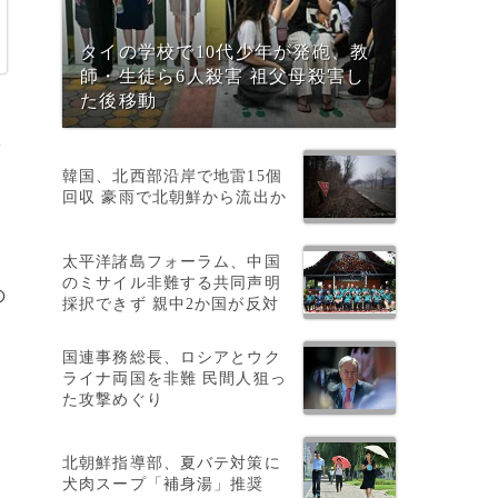
タイの学校で10代少年が発砲、教
師・生徒ら6人殺害 祖父母殺害し
た後移動
2
韓国、北西部沿岸で地雷15個
回収 豪雨で北朝鮮から流出か
太平洋諸島フォーラム、中国
のミサイル非難する共同声明
の
採択できず 親中2か国が反対
国連事務総長、ロシアとウク
ライナ両国を非難 民間人狙っ
た攻撃めぐり
、
北朝鮮指導部、夏バテ対策に
犬肉スープ「補身湯」推奨