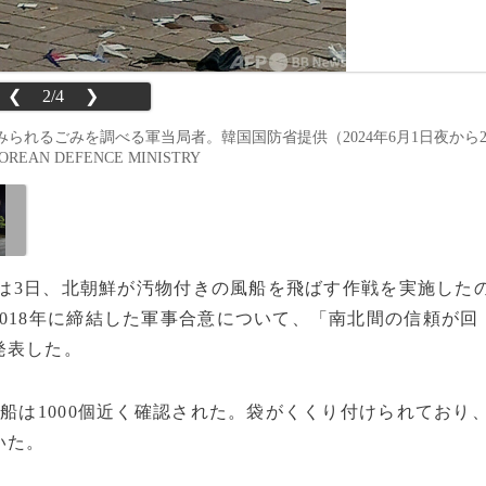
❮
2/4
❯
られるごみを調べる軍当局者。韓国国防省提供（2024年6月1日夜から
EAN DEFENCE MINISTRY
会議は3日、北朝鮮が汚物付きの風船を飛ばす作戦を実施した
018年に締結した軍事合意について、「南北間の信頼が回
発表した。
船は1000個近く確認された。袋がくくり付けられており
いた。