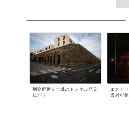
刑務所近くで謎のトンネル発見
エクアド
仏パリ
当局が鎮