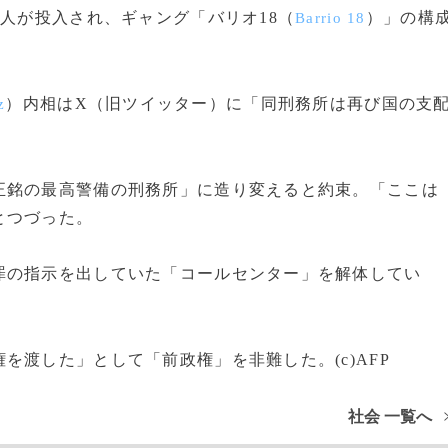
人が投入され、ギャング「バリオ18（
）」の構
Barrio 18
）内相はX（旧ツイッター）に「同刑務所は再び国の支
z
銘の最高警備の刑務所」に造り変えると約束。「ここは
とつづった。
の指示を出していた「コールセンター」を解体してい
渡した」として「前政権」を非難した。(c)AFP
社会 一覧へ