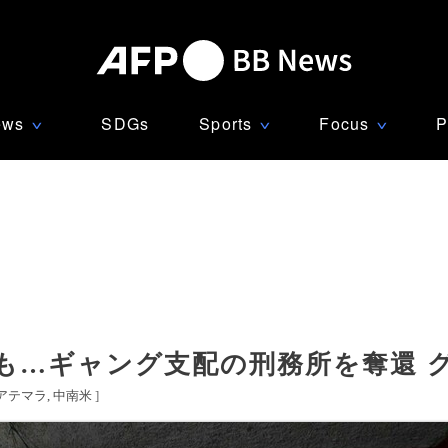
ews
SDGs
Sports
Focus
P
∨
∨
∨
も…ギャング支配の刑務所を奪還 
アテマラ
中南米
]