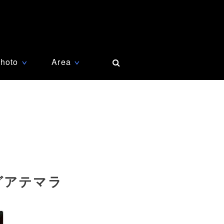
hoto
Area
∨
∨
グアテマラ