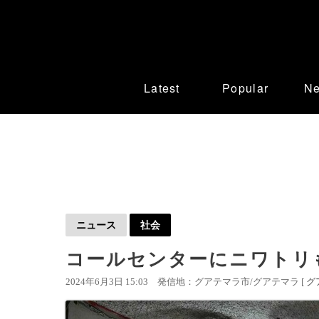
Latest
Popular
N
ニュース
社会
コールセンターにニワトリ
2024年6月3日 15:03
発信地：グアテマラ市/グアテマラ [
グ