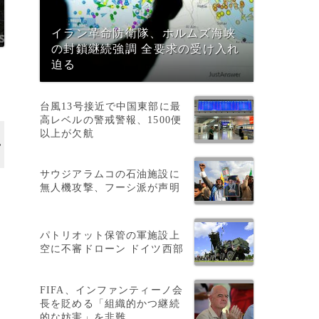
イラン革命防衛隊、ホルムズ海峡
の封鎖継続強調 全要求の受け入れ
迫る
台風13号接近で中国東部に最
高レベルの警戒警報、1500便
以上が欠航
サウジアラムコの石油施設に
無人機攻撃、フーシ派が声明
、
パトリオット保管の軍施設上
空に不審ドローン ドイツ西部
FIFA、インファンティーノ会
長を貶める「組織的かつ継続
的な妨害」を非難