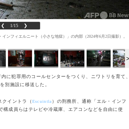
❮
1/15
❯
インフィエルニート（小さな地獄）」の内部（2024年6月2日撮影）。
刑務所内に犯罪用のコールセンターをつくり、ニワトリを育て
人を別施設に移送した。
スクイントラ（
）の刑務所、通称「
エル・インフ
Escuintla
で構成員らはテレビや冷蔵庫、エアコンなどを自由に使