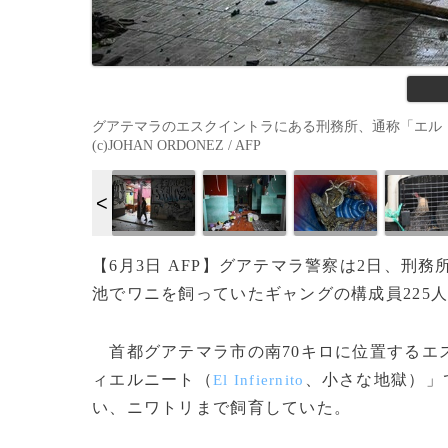
グアテマラのエスクイントラにある刑務所、通称「エル・
(c)JOHAN ORDONEZ / AFP
【6月3日 AFP】グアテマラ警察は2日、
池でワニを飼っていたギャングの構成員225
首都グアテマラ市の南70キロに位置するエ
ィエルニート
（
、小さな地獄）」
El Infiernito
い、ニワトリまで飼育していた。