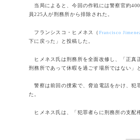
当局によると、今回の作戦には警察官約400
員225人が刑務所から排除された。
フランシスコ・ヒメネス（
Francisco Jimene
下に戻った」と投稿した。
ヒメネス氏は刑務所を全面改修し、「正真正
刑務所であって休暇を過ごす場所ではない」
警察は前回の捜索で、脅迫電話をかけ、犯罪
た。
ヒメネス氏は、「犯罪者らに刑務所の支配権を