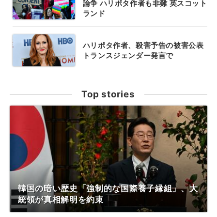
論争 ハリポタ作者も非難 英スコット
ランド
ハリポタ作者、殺害予告の被害公表
トランスジェンダー発言で
Top stories
韓国の暗い歴史「強制的な国際養子縁組」、大
統領が真相解明を約束