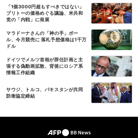
「1個3000円超もすべきではない」
ブリトーの価格めぐる議論、米共和
党の「内戦」に発展
マラドーナさんの「神の手」ボー
ル、今月競売に 落札予想価格は1千万
ドル
ドイツでメルツ首相が辞任計画と主
張する偽動画拡散、背後にロシア系
情報工作組織
サウジ、トルコ、パキスタンが共同
防衛協定締結