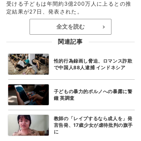
受ける子どもは年間約3億200万人に上るとの推
定結果が27日、発表された。
全文を読む
>
関連記事
性的行為録画し脅迫、ロマンス詐欺
で中国人88人逮捕 インドネシア
子どもの暴力的ポルノへの暴露に警
鐘 英調査
教師の「レイプするなら成人を」発
言告発、17歳少女が虐待批判の旗手
に