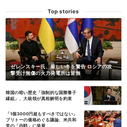
Top stories
ゼレンスキー氏、厳しい冬を警告 ロシアの攻
撃受け無傷の火力発電所は皆無
韓国の暗い歴史「強制的な国際養子
縁組」、大統領が真相解明を約束
「1個3000円超もすべきではない」
ブリトーの価格めぐる議論、米共和
党の「内戦」に発展