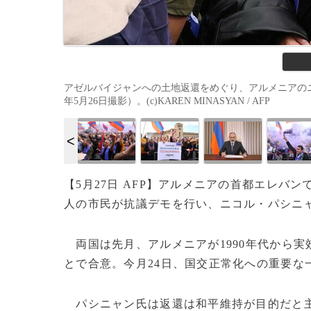
アゼルバイジャンへの土地返還をめぐり、アルメニアのニ
年5月26日撮影）。(c)KAREN MINASYAN / AFP
【5月27日 AFP】アルメニアの首都エレバ
人の市民が抗議デモを行い、ニコル・パシニ
両国は先月、アルメニアが1990年代から実
とで合意。今月24日、国交正常化への重要な
パシニャン氏は返還は和平維持が目的だと主