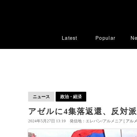
Latest
Popular
N
ニュース
政治・経済
アゼルに4集落返還、反対派
2024年5月27日 13:19
発信地：エレバン/アルメニア [
アル