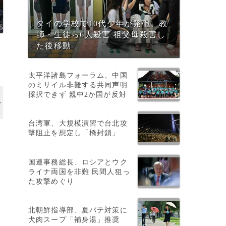
タイの学校で10代少年が発砲、教
師・生徒ら6人殺害 祖父母殺害し
た後移動
太平洋諸島フォーラム、中国
のミサイル非難する共同声明
採択できず 親中2か国が反対
台湾軍、大規模演習で台北攻
撃阻止を想定し「橋封鎖」
国連事務総長、ロシアとウク
ライナ両国を非難 民間人狙っ
こ
た攻撃めぐり
北朝鮮指導部、夏バテ対策に
犬肉スープ「補身湯」推奨