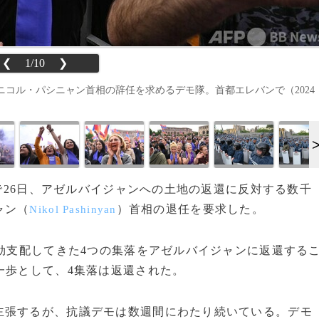
❮
1/10
❯
コル・パシニャン首相の辞任を求めるデモ隊。首都エレバンで（2024
ンで26日、アゼルバイジャンへの土地の返還に反対する数千
ャン（
）首相の退任を要求した。
Nikol Pashinyan
効支配してきた4つの集落をアゼルバイジャンに返還する
一歩として、4集落は返還された。
張するが、抗議デモは数週間にわたり続いている。デモ