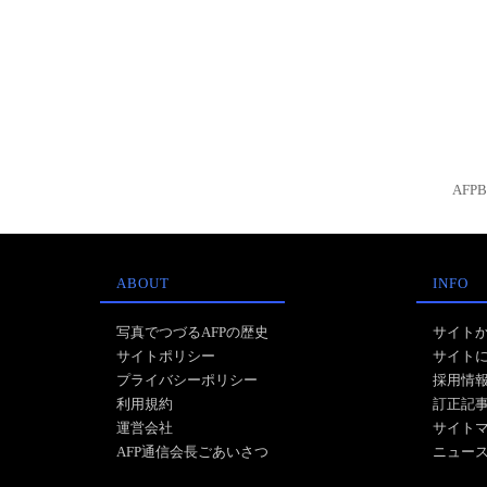
AFP
ABOUT
INFO
写真でつづるAFPの歴史
サイト
サイトポリシー
サイト
プライバシーポリシー
採用情
利用規約
訂正記
運営会社
サイト
AFP通信会長ごあいさつ
ニュー