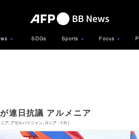
ews
SDGs
Sports
Focus
P
∨
∨
∨
が連日抗議 アルメニア
メニア
アゼルバイジャン
ロシア・CIS
]