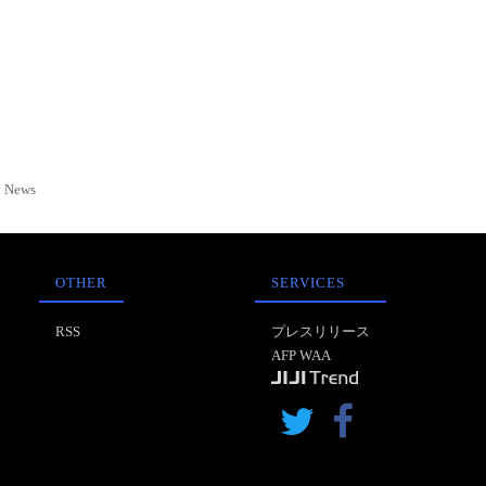
News
OTHER
SERVICES
RSS
プレスリリース
AFP WAA